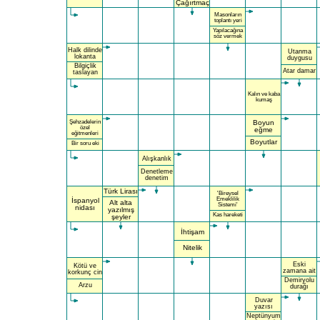
Çağırtmaç
Masonların
toplantı yeri
Yapılacağına
söz vermek
Halk dilinde
Utanma
lokanta
duygusu
Bilgiçlik
Atar damar
taslayan
Kalın ve kaba
kumaş
Şehzadelerin
Boyun
özel
eğme
eğitmenleri
Boyutlar
Bir soru eki
Alışkanlık
Denetleme
denetim
Türk Lirası
'Bireysel
Emeklilik
İspanyol
Alt alta
Sistemi'
nidası
yazılmış
Kas hareketi
şeyler
İhtişam
Nitelik
Eski
Kötü ve
zamana ait
korkunç cin
Demiryolu
Arzu
durağı
Duvar
yazısı
Neptünyum