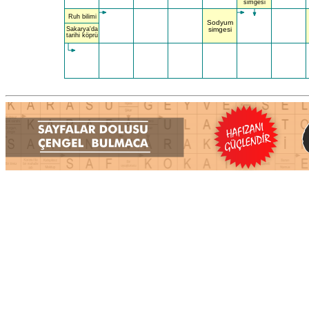
simgesi
Ruh bilimi
Sodyum
Sakarya'da
simgesi
tarihi köprü