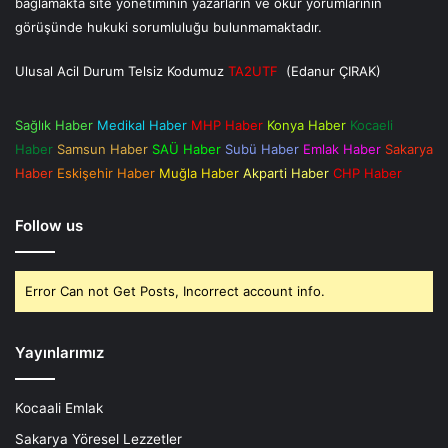
bağlamakta site yönetiminin yazarların ve okur yorumlarının
görüşünde hukuki sorumluluğu bulunmamaktadır.
Ulusal Acil Durum Telsiz Kodumuz
TA2UTF
(Edanur ÇIRAK)
Sağlık Haber
Medikal Haber
MHP Haber
Konya Haber
Kocaeli
Haber
Samsun Haber
SAÜ Haber
Subü Haber
Emlak Haber
Sakarya
Haber
Eskişehir Haber
Muğla Haber
Akparti Haber
CHP Haber
Follow us
Error Can not Get Posts, Incorrect account info.
Yayınlarımız
Kocaali Emlak
Sakarya Yöresel Lezzetler