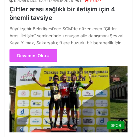
Ridvan KARA
29 Temmuz 2024
0
10.977
Çiftler arası sağlıklı bir iletişim için 4
önemli tavsiye
Büyükşehir Belediyesi’nce SGM’de düzenlenen “Çiftler
Arası İletişim” seminerinde konuşan aile danışmanı Şevval
Kaya Yılmaz, Sakaryalı çiftlere huzurlu bir beraberlik için…
Devamını Oku »
SPOR