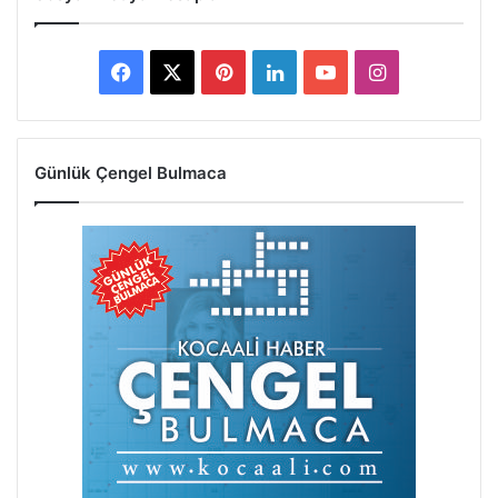
Facebook
X
Pinterest
LinkedIn
YouTube
Instagram
Günlük Çengel Bulmaca