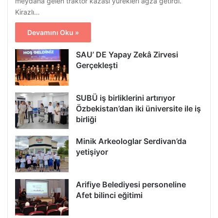
meydana gelen traktör kazası yürekleri ağza getirdi.
Kirazlı…
Devamını Oku »
SAU’ DE Yapay Zekâ Zirvesi
Gerçekleşti
SUBÜ iş birliklerini artırıyor
Özbekistan’dan iki üniversite ile iş
birliği
Minik Arkeologlar Serdivan’da
yetişiyor
Arifiye Belediyesi personeline
Afet bilinci eğitimi