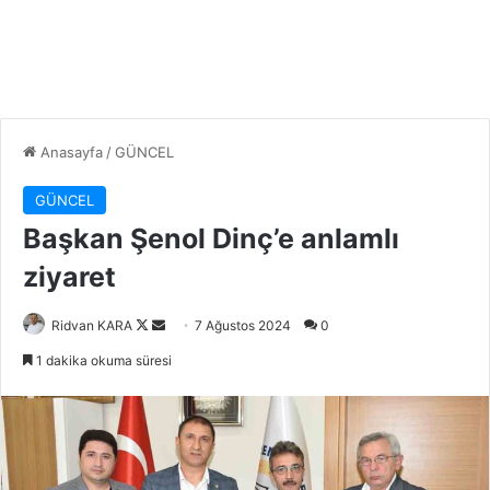
Anasayfa
/
GÜNCEL
GÜNCEL
Başkan Şenol Dinç’e anlamlı
ziyaret
Follow
Bir
Ridvan KARA
7 Ağustos 2024
0
on
e-
1 dakika okuma süresi
X
posta
göndermek