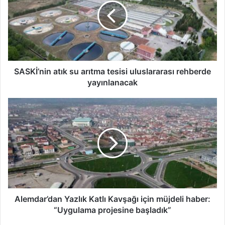
arıtma
tesisi
uluslararası
rehberde
yayınlanacak
SASKİ’nin atık su arıtma tesisi uluslararası rehberde
yayınlanacak
Alemdar’dan
Yazlık
Katlı
Kavşağı
için
müjdeli
haber:
“Uygulama
projesine
başladık”
Alemdar’dan Yazlık Katlı Kavşağı için müjdeli haber:
“Uygulama projesine başladık”