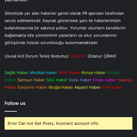
Sitemizde yer alan haberler genel olarak PR ajansları tarafından
servis edilmektedir. Kaynak göstermek şartı ile haberlerimizin
kullanılmasında bir sakınca yoktur. Yorumlar okurların kendilerini
bağlamakta site yönetiminin yazarların ve okur yorumlarının
görüşünde hukuki sorumluluğu bulunmamaktadır.
Ulusal Acil Durum Telsiz Kodumuz
TA2UTF
(Edanur ÇIRAK)
Sağlık Haber
Medikal Haber
MHP Haber
Konya Haber
Kocaeli
Haber
Samsun Haber
SAÜ Haber
Subü Haber
Emlak Haber
Sakarya
Haber
Eskişehir Haber
Muğla Haber
Akparti Haber
CHP Haber
Follow us
Error Can not Get Posts, Incorrect account info.