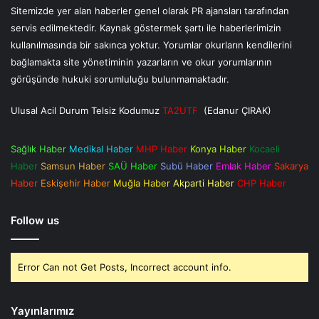
Sitemizde yer alan haberler genel olarak PR ajansları tarafından
servis edilmektedir. Kaynak göstermek şartı ile haberlerimizin
kullanılmasında bir sakınca yoktur. Yorumlar okurların kendilerini
bağlamakta site yönetiminin yazarların ve okur yorumlarının
görüşünde hukuki sorumluluğu bulunmamaktadır.
Ulusal Acil Durum Telsiz Kodumuz
TA2UTF
(Edanur ÇIRAK)
Sağlık Haber
Medikal Haber
MHP Haber
Konya Haber
Kocaeli
Haber
Samsun Haber
SAÜ Haber
Subü Haber
Emlak Haber
Sakarya
Haber
Eskişehir Haber
Muğla Haber
Akparti Haber
CHP Haber
Follow us
Error Can not Get Posts, Incorrect account info.
Yayınlarımız