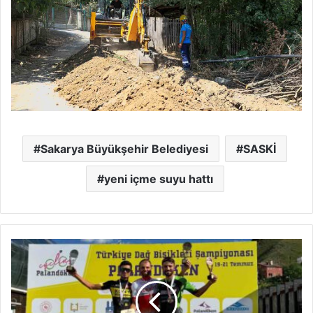
Sakarya Büyükşehir Belediyesi
SASKİ
yeni içme suyu hattı
Büyükşehir’in
pedalları
şampiyonluğa
döndü:
Furkan