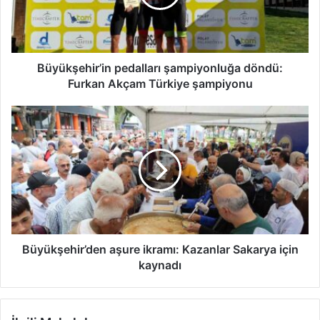
Akçam
Türkiye
şampiyonu
Büyükşehir’in pedalları şampiyonluğa döndü:
Furkan Akçam Türkiye şampiyonu
Büyükşehir’den
aşure
ikramı:
Kazanlar
Sakarya
için
kaynadı
Büyükşehir’den aşure ikramı: Kazanlar Sakarya için
kaynadı