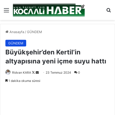
Menü
Ar
Anasayfa
/
GÜNDEM
GÜNDEM
Büyükşehir’den Kertil’in
altyapısına yeni içme suyu hattı
Follow
Bir
Ridvan KARA
23 Temmuz 2024
0
on
e-
1 dakika okuma süresi
X
posta
göndermek