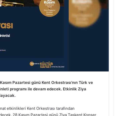
 Kasım Pazartesi günü Kent Orkestrası’nın Türk ve
inleti programı ile devam edecek. Etkinlik Ziya
layacak.
at etkinlikleri Kent Orkestrası tarafından
 edecek. 28 Kasım Pazartesi günü Ziya Taşkent Konser