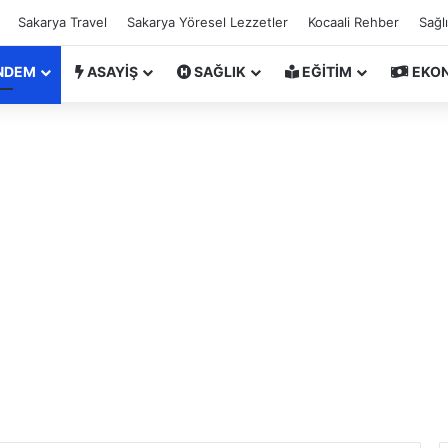
Sakarya Travel
Sakarya Yöresel Lezzetler
Kocaali Rehber
Sağl
NDEM
ASAYİŞ
SAĞLIK
EĞİTİM
EKO