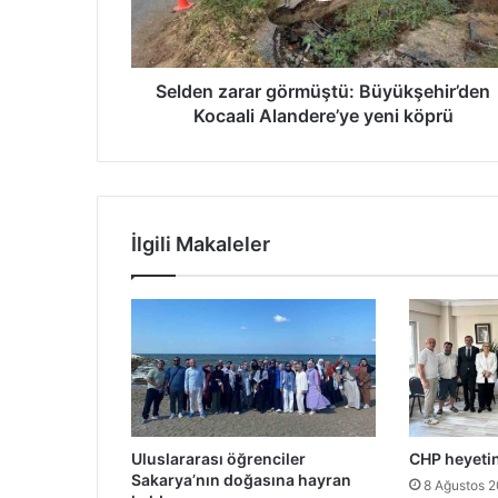
yeni
köprü
Selden zarar görmüştü: Büyükşehir’den
Kocaali Alandere’ye yeni köprü
İlgili Makaleler
Uluslararası öğrenciler
CHP heyeti
Sakarya’nın doğasına hayran
8 Ağustos 