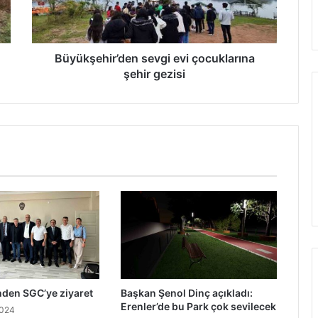
Büyükşehir’den sevgi evi çocuklarına
şehir gezisi
nden SGC’ye ziyaret
Başkan Şenol Dinç açıkladı:
Erenler’de bu Park çok sevilecek
2024