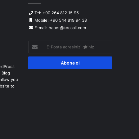
Tel: +90 264 812 15 95
Mobile: +90 544 819 94 38
E-mail: haber@kocaali.com
E-
Posta
adresinizi
giriniz
rdPress
 Blog
allow you
bsite to