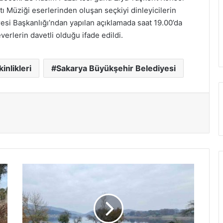
ı Müziği eserlerinden oluşan seçkiyi dinleyicilerin
resi Başkanlığı’ndan yapılan açıklamada saat 19.00’da
rlerin davetli olduğu ifade edildi.
inlikleri
Sakarya Büyükşehir Belediyesi
Büyükşehir’den
sevgi
evi
çocuklarına
şehir
gezisi