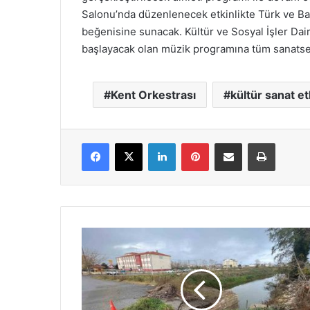
Salonu’nda düzenlenecek etkinlikte Türk ve Bat
beğenisine sunacak. Kültür ve Sosyal İşler Dai
başlayacak olan müzik programına tüm sanatseve
Kent Orkestrası
kültür sanat etk
Facebook
X
LinkedIn
Pinterest
E-Posta ile paylaş
Yazdır
Selden
zarar
görmüştü:
Büyükşehir’den
Kocaali
Alandere’ye