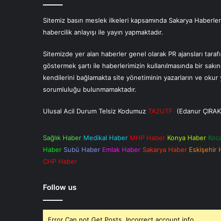
Sitemiz basın meslek ilkeleri kapsamında Sakarya Haberlerin
habercilik anlayışı ile yayın yapmaktadır.
Sitemizde yer alan haberler genel olarak PR ajansları tara
göstermek şartı ile haberlerimizin kullanılmasında bir sakı
kendilerini bağlamakta site yönetiminin yazarların ve oku
sorumluluğu bulunmamaktadır.
Ulusal Acil Durum Telsiz Kodumuz
TA2UTF
(Edanur ÇIRAK
Sağlık Haber
Medikal Haber
MHP Haber
Konya Haber
Koc
Haber
Subü Haber
Emlak Haber
Sakarya Haber
Eskişehir
CHP Haber
Follow us
Error Can not Get Posts, Incorrect account info.