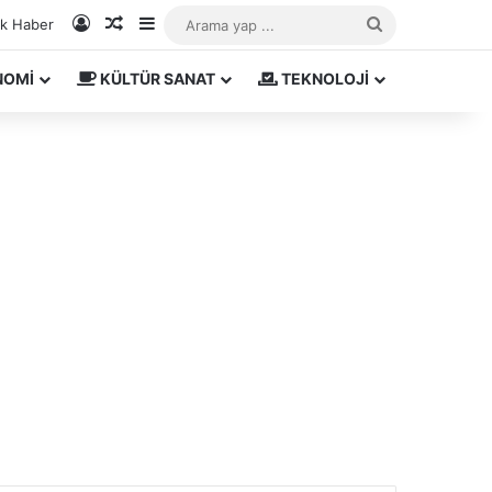
Kayıt Ol
Rastgele Makale
Kenar Bölmesi
Arama
ık Haber
yap
NOMİ
KÜLTÜR SANAT
TEKNOLOJİ
...