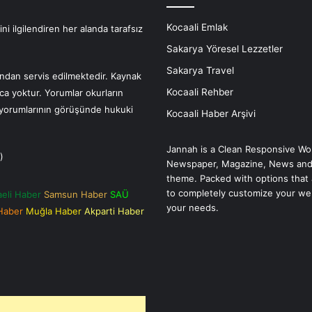
Kocaali Emlak
i ilgilendiren her alanda tarafsız
Sakarya Yöresel Lezzetler
Sakarya Travel
fından servis edilmektedir. Kaynak
Kocaali Rehber
nca yoktur. Yorumlar okurların
r yorumlarının görüşünde hukuki
Kocaali Haber Arşivi
Jannah is a Clean Responsive Wo
)
Newspaper, Magazine, News and
theme. Packed with options that 
to completely customize your we
aeli Haber
Samsun Haber
SAÜ
your needs.
 Haber
Muğla Haber
Akparti Haber