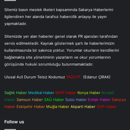
Sitemiz basın meslek ilkeleri kapsamında Sakarya Haberlerini
ilgilendiren her alanda tarafsız habercilik anlayışı ile yayın
yapmaktadır.
Sitemizde yer alan haberler genel olarak PR ajansları tarafından
servis edilmektedir. Kaynak göstermek şartı ile haberlerimizin
kullanılmasında bir sakınca yoktur. Yorumlar okurların kendilerini
bağlamakta site yönetiminin yazarların ve okur yorumlarının
görüşünde hukuki sorumluluğu bulunmamaktadır.
Ulusal Acil Durum Telsiz Kodumuz
TA2UTF
(Edanur ÇIRAK)
Sağlık Haber
Medikal Haber
MHP Haber
Konya Haber
Kocaeli
Haber
Samsun Haber
SAÜ Haber
Subü Haber
Emlak Haber
Sakarya
Haber
Eskişehir Haber
Muğla Haber
Akparti Haber
CHP Haber
Follow us