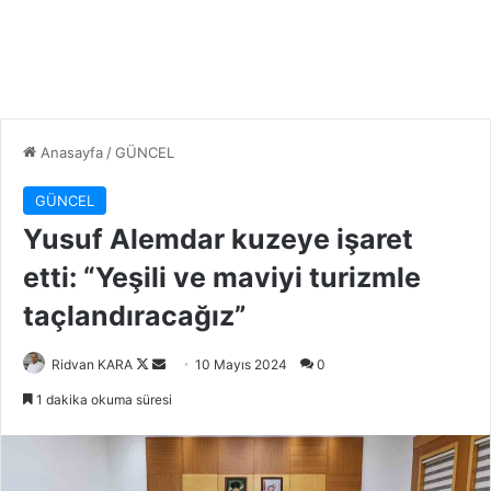
Anasayfa
/
GÜNCEL
GÜNCEL
Yusuf Alemdar kuzeye işaret
etti: “Yeşili ve maviyi turizmle
taçlandıracağız”
Follow
Bir
Ridvan KARA
10 Mayıs 2024
0
on
e-
1 dakika okuma süresi
X
posta
göndermek