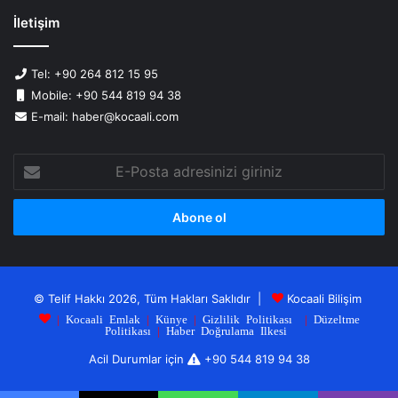
İletişim
Tel: +90 264 812 15 95
Mobile: +90 544 819 94 38
E-mail: haber@kocaali.com
E-
Posta
adresinizi
giriniz
© Telif Hakkı 2026, Tüm Hakları Saklıdır |
Kocaali Bilişim
|
Kocaali Emlak
|
Künye
|
Gizlilik Politikası
|
Düzeltme
Politikası
|
Haber Doğrulama Ilkesi
Acil Durumlar için
+90 544 819 94 38