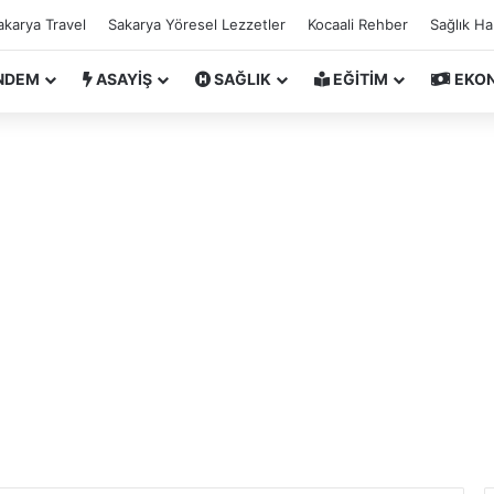
akarya Travel
Sakarya Yöresel Lezzetler
Kocaali Rehber
Sağlık H
NDEM
ASAYİŞ
SAĞLIK
EĞİTİM
EKO