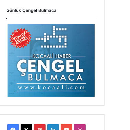
Günlük Çengel Bulmaca
Facebook
X
Pinterest
LinkedIn
YouTube
Instagram