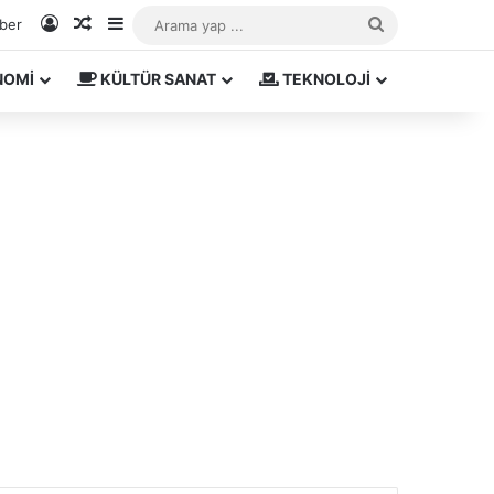
Kayıt Ol
Rastgele Makale
Kenar Bölmesi
Arama
aber
yap
NOMİ
KÜLTÜR SANAT
TEKNOLOJİ
...