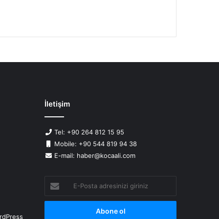
İletişim
Tel: +90 264 812 15 95
Mobile: +90 544 819 94 38
E-mail: haber@kocaali.com
E-
Posta
adresinizi
giriniz
rdPress