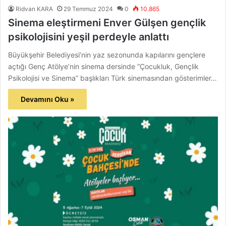
Ridvan KARA
29 Temmuz 2024
0
10.865
Sinema eleştirmeni Enver Gülşen gençlik
psikolojisini yeşil perdeyle anlattı
Büyükşehir Belediyesi’nin yaz sezonunda kapılarını gençlere
açtığı Genç Atölye’nin sinema dersinde “Çocukluk, Gençlik
Psikolojisi ve Sinema” başlıkları Türk sinemasından gösterimler…
Devamını Oku »