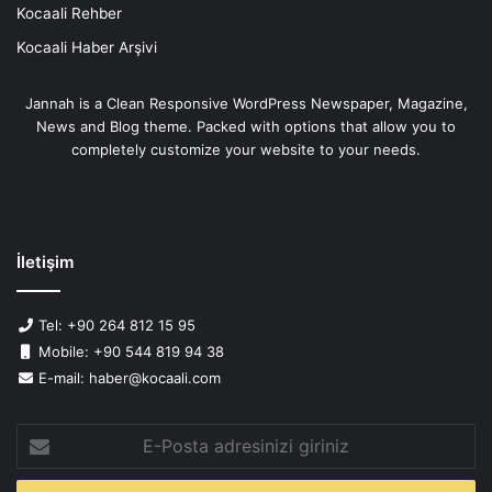
Kocaali Rehber
Kocaali Haber Arşivi
Jannah is a Clean Responsive WordPress Newspaper, Magazine,
News and Blog theme. Packed with options that allow you to
completely customize your website to your needs.
İletişim
Tel: +90 264 812 15 95
Mobile: +90 544 819 94 38
E-mail: haber@kocaali.com
E-
Posta
adresinizi