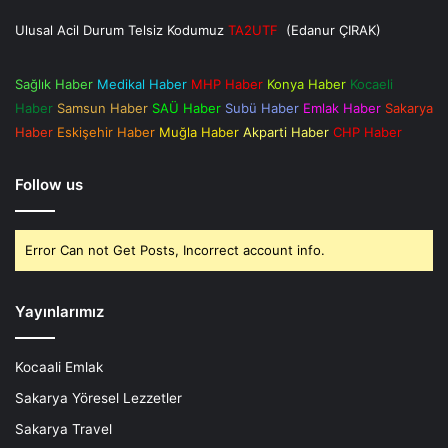
Ulusal Acil Durum Telsiz Kodumuz
TA2UTF
(Edanur ÇIRAK)
Sağlık Haber
Medikal Haber
MHP Haber
Konya Haber
Kocaeli
Haber
Samsun Haber
SAÜ Haber
Subü Haber
Emlak Haber
Sakarya
Haber
Eskişehir Haber
Muğla Haber
Akparti Haber
CHP Haber
Follow us
Error Can not Get Posts, Incorrect account info.
Yayınlarımız
Kocaali Emlak
Sakarya Yöresel Lezzetler
Sakarya Travel