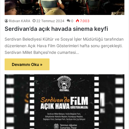
Ridvan KARA
22 Temmuz 2024
0
7.003
Serdivan’da açık havada sinema keyfi
Serdivan Belediyesi Kültür ve Sosyal İşler Müdürlüğü tarafından
düzenlenen Açık Hava Film Gösterimleri hafta sonu gerçekleşti.
Serdivan Millet Bahçesi’nde cumartesi…
Devamını Oku »