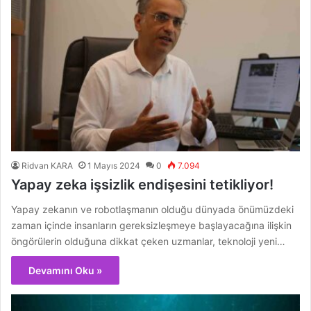
Ridvan KARA
1 Mayıs 2024
0
7.094
Yapay zeka işsizlik endişesini tetikliyor!
Yapay zekanın ve robotlaşmanın olduğu dünyada önümüzdeki
zaman içinde insanların gereksizleşmeye başlayacağına ilişkin
öngörülerin olduğuna dikkat çeken uzmanlar, teknoloji yeni…
Devamını Oku »