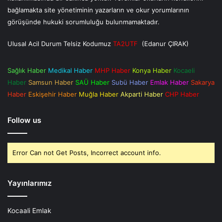
bağlamakta site yönetiminin yazarların ve okur yorumlarının
görüşünde hukuki sorumluluğu bulunmamaktadır.
Ulusal Acil Durum Telsiz Kodumuz
TA2UTF
(Edanur ÇIRAK)
Sağlık Haber
Medikal Haber
MHP Haber
Konya Haber
Kocaeli
Haber
Samsun Haber
SAÜ Haber
Subü Haber
Emlak Haber
Sakarya
Haber
Eskişehir Haber
Muğla Haber
Akparti Haber
CHP Haber
Follow us
Error Can not Get Posts, Incorrect account info.
Yayınlarımız
Kocaali Emlak