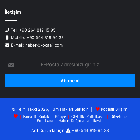
İletişim
Tel: +90 264 812 15 95
Mobile: +90 544 819 94 38
E-mail: haber@kocaali.com
E-
Posta
adresinizi
giriniz
© Telif Hakkı 2026, Tüm Hakları Saklıdır |
Kocaali Bilişim
|
Kocaali Emlak
|
Künye
|
Gizlilik Politikası
|
Düzeltme
Politikası
|
Haber Doğrulama Ilkesi
Acil Durumlar için
+90 544 819 94 38