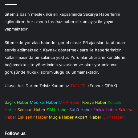
Sitemiz basın meslek ilkeleri kapsamında Sakarya Haberlerini
ilgilendiren her alanda tarafsız habercilik anlayışı ile yayın
yapmaktadır.
Sitemizde yer alan haberler genel olarak PR ajansları tarafından
servis edilmektedir. Kaynak göstermek şartı ile haberlerimizin
kullanılmasında bir sakınca yoktur. Yorumlar okurların kendilerini
bağlamakta site yönetiminin yazarların ve okur yorumlarının
görüşünde hukuki sorumluluğu bulunmamaktadır.
Ulusal Acil Durum Telsiz Kodumuz
TA2UTF
(Edanur ÇIRAK)
Sağlık Haber
Medikal Haber
MHP Haber
Konya Haber
Kocaeli
Haber
Samsun Haber
SAÜ Haber
Subü Haber
Emlak Haber
Sakarya
Haber
Eskişehir Haber
Muğla Haber
Akparti Haber
CHP Haber
Follow us