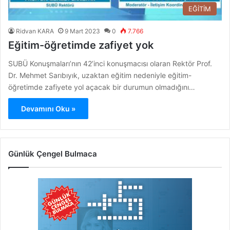
EĞİTİM
Ridvan KARA
9 Mart 2023
0
7.766
Eğitim-öğretimde zafiyet yok
SUBÜ Konuşmaları’nın 42’inci konuşmacısı olaran Rektör Prof.
Dr. Mehmet Sarıbıyık, uzaktan eğitim nedeniyle eğitim-
öğretimde zafiyete yol açacak bir durumun olmadığını…
Devamını Oku »
Günlük Çengel Bulmaca