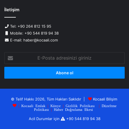
İletişim
Tel: +90 264 812 15 95
Mobile: +90 544 819 94 38
E-mail: haber@kocaali.com
E-
Posta
adresinizi
giriniz
© Telif Hakkı 2026, Tüm Hakları Saklıdır |
Kocaali Bilişim
|
Kocaali Emlak
|
Künye
|
Gizlilik Politikası
|
Düzeltme
Politikası
|
Haber Doğrulama Ilkesi
Acil Durumlar için
+90 544 819 94 38