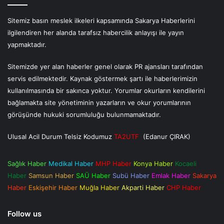
Sitemiz basın meslek ilkeleri kapsamında Sakarya Haberlerini
ilgilendiren her alanda tarafsız habercilik anlayışı ile yayın
yapmaktadır.
Sitemizde yer alan haberler genel olarak PR ajansları tarafından
servis edilmektedir. Kaynak göstermek şartı ile haberlerimizin
kullanılmasında bir sakınca yoktur. Yorumlar okurların kendilerini
bağlamakta site yönetiminin yazarların ve okur yorumlarının
görüşünde hukuki sorumluluğu bulunmamaktadır.
Ulusal Acil Durum Telsiz Kodumuz
TA2UTF
(Edanur ÇIRAK)
Sağlık Haber
Medikal Haber
MHP Haber
Konya Haber
Kocaeli
Haber
Samsun Haber
SAÜ Haber
Subü Haber
Emlak Haber
Sakarya
Haber
Eskişehir Haber
Muğla Haber
Akparti Haber
CHP Haber
Follow us