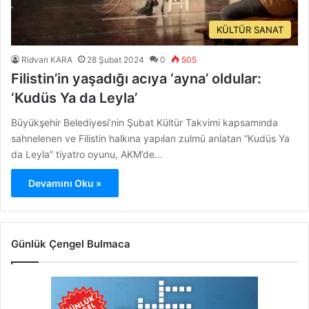
KÜLTÜR SANAT
Ridvan KARA
28 Şubat 2024
0
505
Filistin’in yaşadığı acıya ‘ayna’ oldular:
‘Kudüs Ya da Leyla’
Büyükşehir Belediyesi’nin Şubat Kültür Takvimi kapsamında
sahnelenen ve Filistin halkına yapılan zulmü anlatan “Kudüs Ya
da Leyla” tiyatro oyunu, AKM’de…
Devamını Oku »
Günlük Çengel Bulmaca