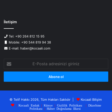
İletişim
Tel: +90 264 812 15 95
Mobile: +90 544 819 94 38
E-mail: haber@kocaali.com
E-
Posta
adresinizi
giriniz
© Telif Hakkı 2026, Tüm Hakları Saklıdır |
Kocaali Bilişim
|
Kocaali Emlak
|
Künye
|
Gizlilik Politikası
|
Düzeltme
Politikası
|
Haber Doğrulama Ilkesi