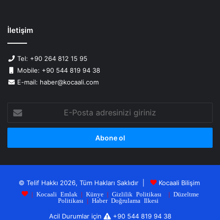
İletişim
Tel: +90 264 812 15 95
Mobile: +90 544 819 94 38
E-mail: haber@kocaali.com
E-
Posta
adresinizi
giriniz
© Telif Hakkı 2026, Tüm Hakları Saklıdır |
Kocaali Bilişim
|
Kocaali Emlak
|
Künye
|
Gizlilik Politikası
|
Düzeltme
Politikası
|
Haber Doğrulama Ilkesi
Acil Durumlar için
+90 544 819 94 38