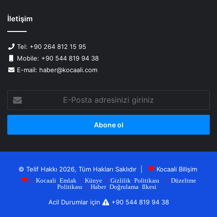
İletişim
Tel: +90 264 812 15 95
Mobile: +90 544 819 94 38
E-mail: haber@kocaali.com
E-
Posta
adresinizi
giriniz
© Telif Hakkı 2026, Tüm Hakları Saklıdır |
Kocaali Bilişim
|
Kocaali Emlak
|
Künye
|
Gizlilik Politikası
|
Düzeltme
Politikası
|
Haber Doğrulama Ilkesi
Acil Durumlar için
+90 544 819 94 38