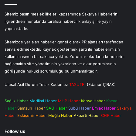
Sitemiz basın meslek ilkeleri kapsamında Sakarya Haberlerini
ilgilendiren her alanda tarafsız habercilik anlayışı ile yayın
yapmaktadır.
Sitemizde yer alan haberler genel olarak PR ajansları tarafından
servis edilmektedir. Kaynak göstermek şartı ile haberlerimizin
kullanılmasında bir sakınca yoktur. Yorumlar okurların kendilerini
bağlamakta site yönetiminin yazarların ve okur yorumlarının
görüşünde hukuki sorumluluğu bulunmamaktadır.
Ulusal Acil Durum Telsiz Kodumuz
TA2UTF
(Edanur ÇIRAK)
Sağlık Haber
Medikal Haber
MHP Haber
Konya Haber
Kocaeli
Haber
Samsun Haber
SAÜ Haber
Subü Haber
Emlak Haber
Sakarya
Haber
Eskişehir Haber
Muğla Haber
Akparti Haber
CHP Haber
Follow us