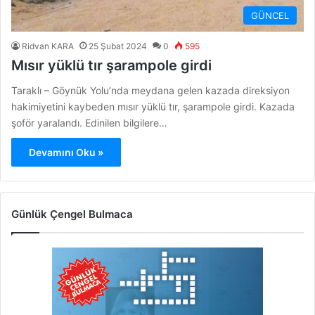
GÜNCEL
Ridvan KARA
25 Şubat 2024
0
595
Mısır yüklü tır şarampole girdi
Taraklı – Göynük Yolu’nda meydana gelen kazada direksiyon
hakimiyetini kaybeden mısır yüklü tır, şarampole girdi. Kazada
şoför yaralandı. Edinilen bilgilere…
Devamını Oku »
Günlük Çengel Bulmaca