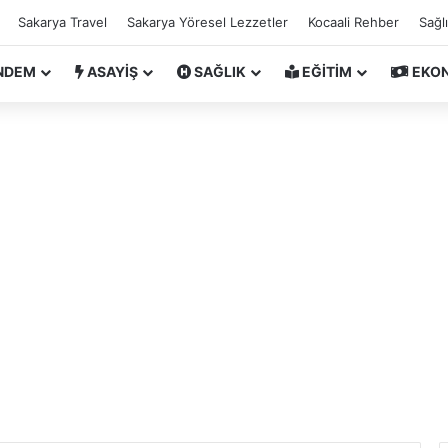
Sakarya Travel
Sakarya Yöresel Lezzetler
Kocaali Rehber
Sağl
NDEM
ASAYİŞ
SAĞLIK
EĞİTİM
EKO