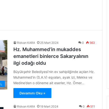
Ridvan KARA
25 Mart 2024
0
563
Hz. Muhammed’in mukaddes
emanetleri binlerce Sakaryalının
ilgi odağı oldu
Büyükşehir Belediyesi’nin ev sahipliğinde açılan Hz.
Muhammed’in (S.A.V) eşyaları, ayak izi, Mekke ve
Medine’den o döneme ait eserler, Hz. Ömer…
L
Devamını Oku »
Ridvan KARA
19 Mart 2024
0
511