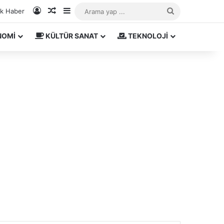
Kayıt Ol
Rastgele Makale
Kenar Bölmesi
Arama
ık Haber
yap
NOMİ
KÜLTÜR SANAT
TEKNOLOJİ
...