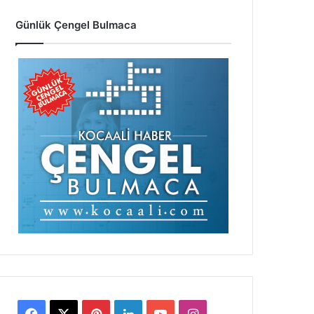
Günlük Çengel Bulmaca
Facebook
X
Pinterest
LinkedIn
YouTube
Instagram