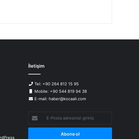
İletişim
Tel: +90 264 812 15 95
Mobile: +90 544 819 94 38
E-mail: haber@kocaali.com
E-
Posta
adresinizi
giriniz
rdPress