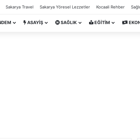
Sakarya Travel
Sakarya Yöresel Lezzetler
Kocaali Rehber
Sağl
NDEM
ASAYİŞ
SAĞLIK
EĞİTİM
EKO