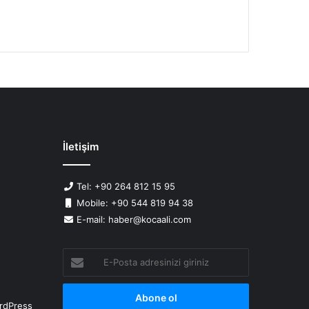
İletişim
Tel: +90 264 812 15 95
Mobile: +90 544 819 94 38
E-mail: haber@kocaali.com
E-
Posta
adresinizi
giriniz
rdPress