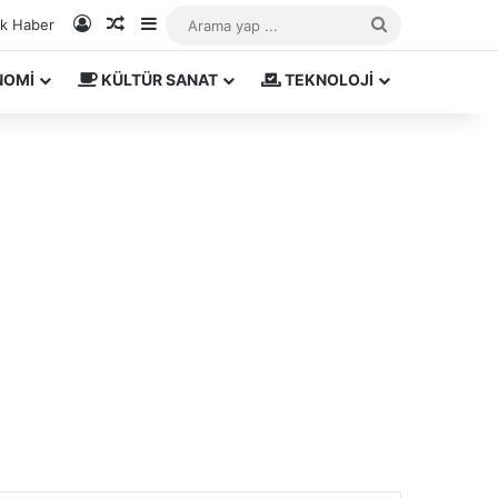
Kayıt Ol
Rastgele Makale
Kenar Bölmesi
Arama
ık Haber
yap
NOMİ
KÜLTÜR SANAT
TEKNOLOJİ
...