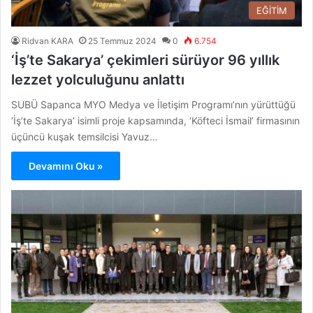
EĞİTİM
Ridvan KARA
25 Temmuz 2024
0
6.754
‘İş’te Sakarya’ çekimleri sürüyor 96 yıllık
lezzet yolculuğunu anlattı
SUBÜ Sapanca MYO Medya ve İletişim Programı’nın yürüttüğü
‘İş’te Sakarya’ isimli proje kapsamında, ‘Köfteci İsmail’ firmasının
üçüncü kuşak temsilcisi Yavuz…
Devamını Oku »