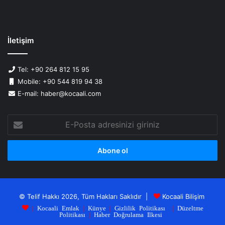
İletişim
Tel: +90 264 812 15 95
Mobile: +90 544 819 94 38
E-mail: haber@kocaali.com
E-
Posta
adresinizi
giriniz
© Telif Hakkı 2026, Tüm Hakları Saklıdır |
Kocaali Bilişim
|
Kocaali Emlak
|
Künye
|
Gizlilik Politikası
|
Düzeltme
Politikası
|
Haber Doğrulama Ilkesi