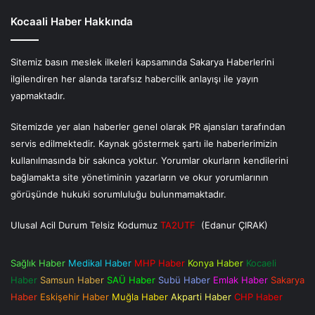
Kocaali Haber Hakkında
Sitemiz basın meslek ilkeleri kapsamında Sakarya Haberlerini
ilgilendiren her alanda tarafsız habercilik anlayışı ile yayın
yapmaktadır.
Sitemizde yer alan haberler genel olarak PR ajansları tarafından
servis edilmektedir. Kaynak göstermek şartı ile haberlerimizin
kullanılmasında bir sakınca yoktur. Yorumlar okurların kendilerini
bağlamakta site yönetiminin yazarların ve okur yorumlarının
görüşünde hukuki sorumluluğu bulunmamaktadır.
Ulusal Acil Durum Telsiz Kodumuz
TA2UTF
(Edanur ÇIRAK)
Sağlık Haber
Medikal Haber
MHP Haber
Konya Haber
Kocaeli
Haber
Samsun Haber
SAÜ Haber
Subü Haber
Emlak Haber
Sakarya
Haber
Eskişehir Haber
Muğla Haber
Akparti Haber
CHP Haber