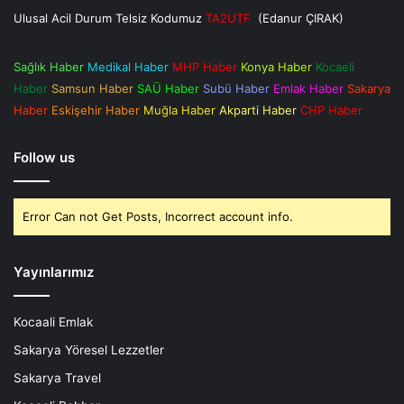
Ulusal Acil Durum Telsiz Kodumuz
TA2UTF
(Edanur ÇIRAK)
Sağlık Haber
Medikal Haber
MHP Haber
Konya Haber
Kocaeli
Haber
Samsun Haber
SAÜ Haber
Subü Haber
Emlak Haber
Sakarya
Haber
Eskişehir Haber
Muğla Haber
Akparti Haber
CHP Haber
Follow us
Error Can not Get Posts, Incorrect account info.
Yayınlarımız
Kocaali Emlak
Sakarya Yöresel Lezzetler
Sakarya Travel