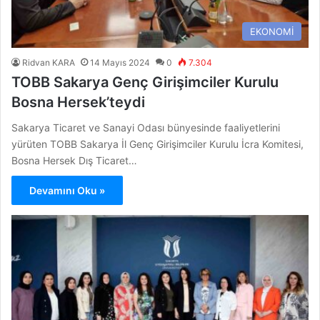
EKONOMİ
Ridvan KARA
14 Mayıs 2024
0
7.304
TOBB Sakarya Genç Girişimciler Kurulu
Bosna Hersek’teydi
Sakarya Ticaret ve Sanayi Odası bünyesinde faaliyetlerini
yürüten TOBB Sakarya İl Genç Girişimciler Kurulu İcra Komitesi,
Bosna Hersek Dış Ticaret…
Devamını Oku »