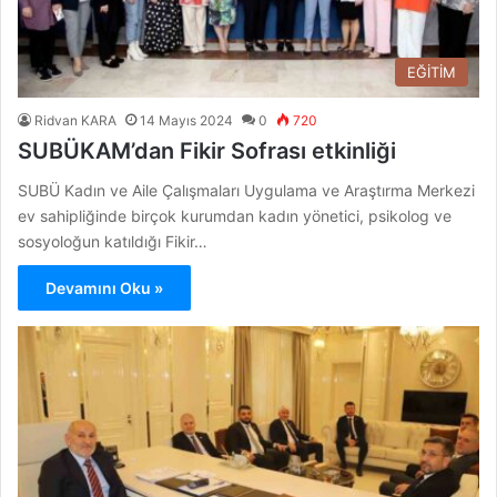
EĞİTİM
Ridvan KARA
14 Mayıs 2024
0
720
SUBÜKAM’dan Fikir Sofrası etkinliği
SUBÜ Kadın ve Aile Çalışmaları Uygulama ve Araştırma Merkezi
ev sahipliğinde birçok kurumdan kadın yönetici, psikolog ve
sosyoloğun katıldığı Fikir…
Devamını Oku »