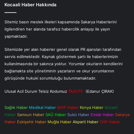
Kocaali Haber Hakkında
Sitemiz basın meslek ilkeleri kapsamında Sakarya Haberlerini
ilgilendiren her alanda tarafsız habercilik anlayışı ile yayın
yapmaktadır.
Sitemizde yer alan haberler genel olarak PR ajansları tarafından
servis edilmektedir. Kaynak göstermek şartı ile haberlerimizin
kullanılmasında bir sakınca yoktur. Yorumlar okurların kendilerini
bağlamakta site yönetiminin yazarların ve okur yorumlarının
görüşünde hukuki sorumluluğu bulunmamaktadır.
Ulusal Acil Durum Telsiz Kodumuz
TA2UTF
(Edanur ÇIRAK)
Sağlık Haber
Medikal Haber
MHP Haber
Konya Haber
Kocaeli
Haber
Samsun Haber
SAÜ Haber
Subü Haber
Emlak Haber
Sakarya
Haber
Eskişehir Haber
Muğla Haber
Akparti Haber
CHP Haber