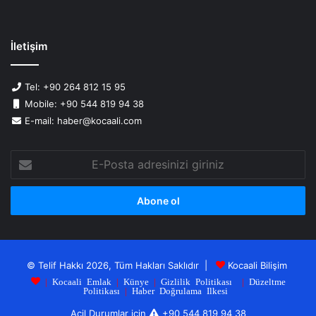
İletişim
Tel: +90 264 812 15 95
Mobile: +90 544 819 94 38
E-mail: haber@kocaali.com
E-
Posta
adresinizi
giriniz
© Telif Hakkı 2026, Tüm Hakları Saklıdır |
Kocaali Bilişim
|
Kocaali Emlak
|
Künye
|
Gizlilik Politikası
|
Düzeltme
Politikası
|
Haber Doğrulama Ilkesi
Acil Durumlar için
+90 544 819 94 38