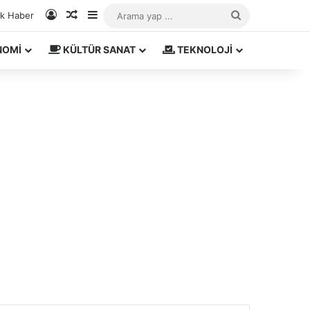
Kayıt Ol
Rastgele Makale
Kenar Bölmesi
Arama
ık Haber
yap
NOMİ
KÜLTÜR SANAT
TEKNOLOJİ
...