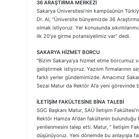
36 ARAŞTIRMA MERKEZİ
Sakarya Üniversitesi’nin kampüsünün Türkiy
Dr. Al, “Üniversite bünyemizde 36 Araştırma
olmak istiyoruz. Yer konusunda sıkıntılarım
ilk 20’ye girme potansiyelimiz var” dedi.
SAKARYA HİZMET BORCU
“Bizim Sakarya’ya hizmet etme borcumuz va
geliştirmek istiyoruz. Yazılım firmalarının sa
farklı yerler gündemimizde. Amacımız Sakar
Sezai Matur da Rektör Al’a yeni görevinde ba
İLETİŞİM FAKÜLTESİNE BİNA TALEBİ
SGC Başkanı Matur, SAÜ İletişim Fakültesi’
Rektör Hamza Al’dan fakültenin bulunduğu bi
yenilenmesini talep etti. Matur, “ İletişim Fak
düşünüyoruz. Yeni dönemde bu anlayışla fak