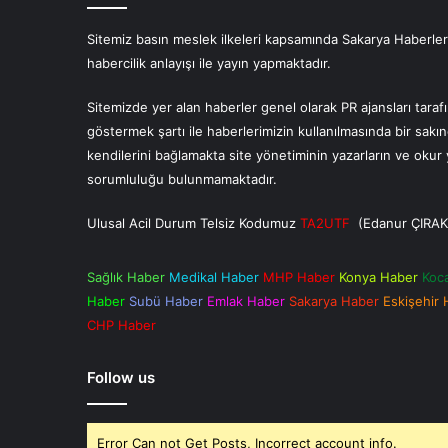
Sitemiz basın meslek ilkeleri kapsamında Sakarya Haberlerin
habercilik anlayışı ile yayın yapmaktadır.
Sitemizde yer alan haberler genel olarak PR ajansları tara
göstermek şartı ile haberlerimizin kullanılmasında bir sakı
kendilerini bağlamakta site yönetiminin yazarların ve oku
sorumluluğu bulunmamaktadır.
Ulusal Acil Durum Telsiz Kodumuz
TA2UTF
(Edanur ÇIRAK
Sağlık Haber
Medikal Haber
MHP Haber
Konya Haber
Koc
Haber
Subü Haber
Emlak Haber
Sakarya Haber
Eskişehir
CHP Haber
Follow us
Error Can not Get Posts, Incorrect account info.