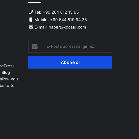
Tel: +90 264 812 15 95
Mobile: +90 544 819 94 38
E-mail: haber@kocaali.com
E-
Posta
adresinizi
giriniz
rdPress
 Blog
allow you
bsite to