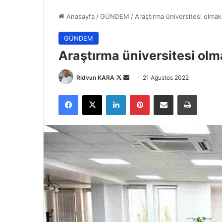
Anasayfa
/
GÜNDEM
/
Araştırma üniversitesi olmak
GÜNDEM
Araştırma üniversitesi olm
Follow
Bir
Ridvan KARA
21 Ağustos 2022
on
e-
Facebook
X
LinkedIn
Pinterest
E-Posta ile paylaş
Yazdır
X
posta
göndermek