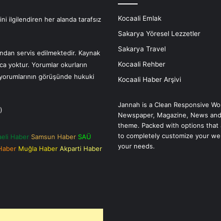
Kocaali Emlak
i ilgilendiren her alanda tarafsız
Sakarya Yöresel Lezzetler
Sakarya Travel
fından servis edilmektedir. Kaynak
Kocaali Rehber
nca yoktur. Yorumlar okurların
r yorumlarının görüşünde hukuki
Kocaali Haber Arşivi
Jannah is a Clean Responsive Wo
)
Newspaper, Magazine, News and
theme. Packed with options that 
to completely customize your we
aeli Haber
Samsun Haber
SAÜ
your needs.
 Haber
Muğla Haber
Akparti Haber