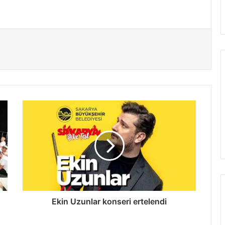
Ekin
Uzunlar
konseri
ertelendi
Ekin Uzunlar konseri ertelendi