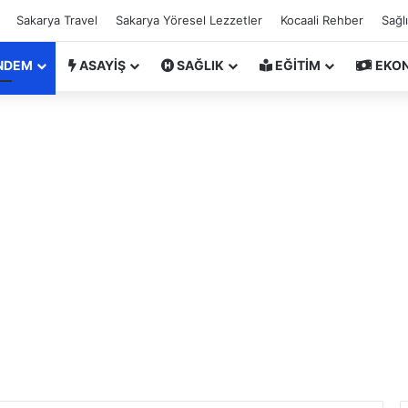
Sakarya Travel
Sakarya Yöresel Lezzetler
Kocaali Rehber
Sağl
NDEM
ASAYİŞ
SAĞLIK
EĞİTİM
EKO