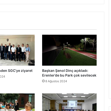
nden SGC’ye ziyaret
Başkan Şenol Dinç açıkladı:
Erenler’de bu Park çok sevilecek
2024
8 Ağustos 2024