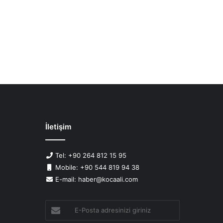
İletişim
Tel: +90 264 812 15 95
Mobile: +90 544 819 94 38
E-mail: haber@kocaali.com
E-
Posta