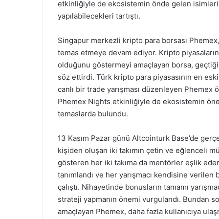
etkinliğiyle de ekosistemin önde gelen isimleriy
yapılabilecekleri tartıştı.
Singapur merkezli kripto para borsası Phemex, 
temas etmeye devam ediyor. Kripto piyasalarınd
olduğunu göstermeyi amaçlayan borsa, geçtiğimiz
söz ettirdi. Türk kripto para piyasasının en eski
canlı bir trade yarışması düzenleyen Phemex 
Phemex Nights etkinliğiyle de ekosistemin önem
temaslarda bulundu.
13 Kasım Pazar günü Altcointurk Base’de gerç
kişiden oluşan iki takımın çetin ve eğlenceli m
gösteren her iki takıma da mentörler eşlik ede
tanımlandı ve her yarışmacı kendisine verile
çalıştı. Nihayetinde bonusların tamamı yarışmacı
strateji yapmanın önemi vurgulandı. Bundan s
amaçlayan Phemex, daha fazla kullanıcıya ulaş