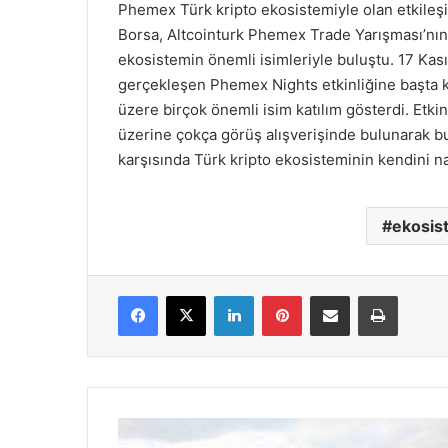
Phemex Türk kripto ekosistemiyle olan etkileşim
Borsa, Altcointurk Phemex Trade Yarışması’nın 
ekosistemin önemli isimleriyle buluştu. 17 K
gerçekleşen Phemex Nights etkinliğine başta kri
üzere birçok önemli isim katılım gösterdi. Etkinl
üzerine çokça görüş alışverişinde bulunarak 
karşısında Türk kripto ekosisteminin kendini nas
ekosis
Facebook
X
LinkedIn
Pinterest
E-Posta ile paylaş
Yazdır
Şehrin