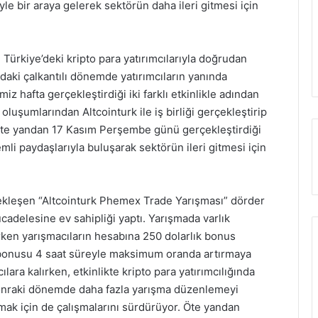
le bir araya gelerek sektörün daha ileri gitmesi için
Türkiye’deki kripto para yatırımcılarıyla doğrudan
aki çalkantılı dönemde yatırımcıların yanında
 hafta gerçekleştirdiği iki farklı etkinlikle adından
 oluşumlarından Altcointurk ile iş birliği gerçekleştirip
öte yandan 17 Kasım Perşembe günü gerçekleştirdiği
li paydaşlarıyla buluşarak sektörün ileri gitmesi için
ekleşen “Altcointurk Phemex Trade Yarışması” dörder
ücadelesine ev sahipliği yaptı. Yarışmada varlık
rken yarışmacıların hesabına 250 dolarlık bonus
n bonusu 4 saat süreyle maksimum oranda artırmaya
lara kalırken, etkinlikte kripto para yatırımcılığında
onraki dönemde daha fazla yarışma düzenlemeyi
mak için de çalışmalarını sürdürüyor. Öte yandan