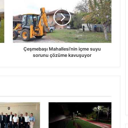
Mahallesi’nin
içme
suyu
sorunu
çözüme
kavuşuyor
Çeşmebaşı Mahallesi’nin içme suyu
sorunu çözüme kavuşuyor