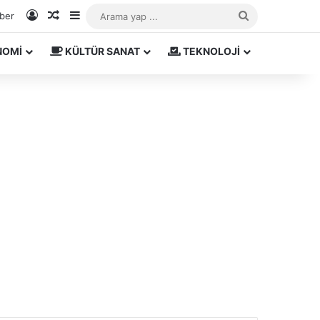
Kayıt Ol
Rastgele Makale
Kenar Bölmesi
Arama
aber
yap
NOMİ
KÜLTÜR SANAT
TEKNOLOJİ
...