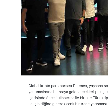
Global kripto para borsası Phemex, yaşanan son
yatırımcılarına bir araya gelebilecekleri pek ç
içerisinde önce kullanıcılar ile birlikte Türk k
ile iş birliğine giderek canlı bir trade yarışm