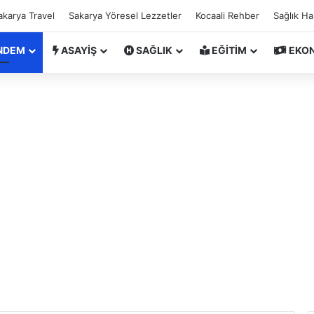
akarya Travel
Sakarya Yöresel Lezzetler
Kocaali Rehber
Sağlık H
NDEM
ASAYİŞ
SAĞLIK
EĞİTİM
EKO