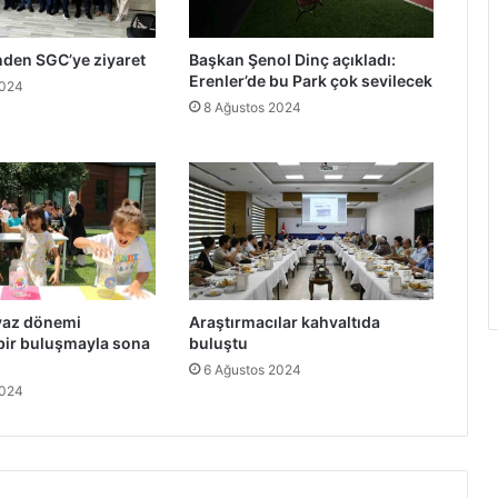
nden SGC’ye ziyaret
Başkan Şenol Dinç açıkladı:
Erenler’de bu Park çok sevilecek
2024
8 Ağustos 2024
yaz dönemi
Araştırmacılar kahvaltıda
ir buluşmayla sona
buluştu
6 Ağustos 2024
2024