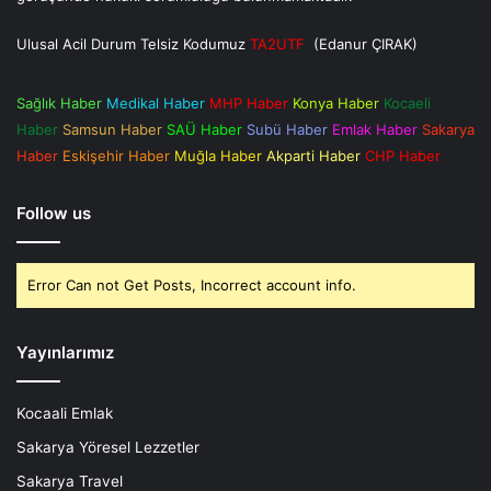
Ulusal Acil Durum Telsiz Kodumuz
TA2UTF
(Edanur ÇIRAK)
Sağlık Haber
Medikal Haber
MHP Haber
Konya Haber
Kocaeli
Haber
Samsun Haber
SAÜ Haber
Subü Haber
Emlak Haber
Sakarya
Haber
Eskişehir Haber
Muğla Haber
Akparti Haber
CHP Haber
Follow us
Error Can not Get Posts, Incorrect account info.
Yayınlarımız
Kocaali Emlak
Sakarya Yöresel Lezzetler
Sakarya Travel