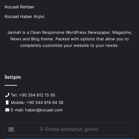
Kocaali Rehber
Kocaali Haber Arşivi
Jannah is a Clean Responsive WordPress Newspaper, Magazine,
News and Blog theme. Packed with options that allow you to
completely customize your website to your needs.
İletişim
Tel: +90 264 812 15 95
Mobile: +90 544 819 94 38
E-mail: haber@kocaali.com
E-
Posta
adresinizi