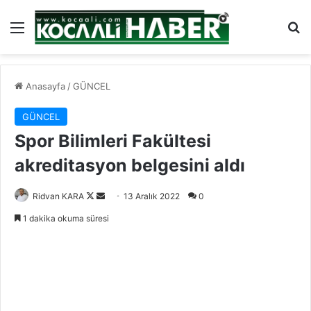
Menü
Ar
Anasayfa
/
GÜNCEL
GÜNCEL
Spor Bilimleri Fakültesi
akreditasyon belgesini aldı
Follow
Bir
Ridvan KARA
13 Aralık 2022
0
on
e-
1 dakika okuma süresi
X
posta
göndermek