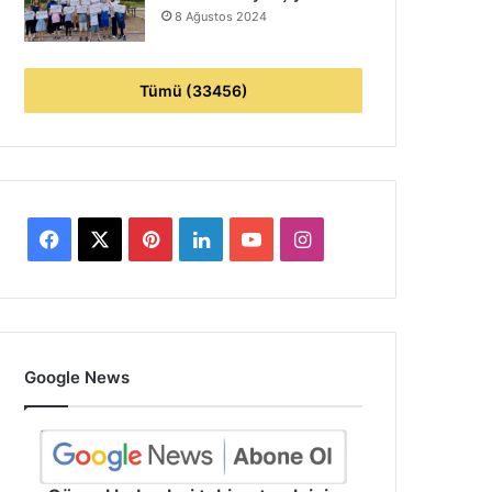
8 Ağustos 2024
Tümü (33456)
Facebook
X
Pinterest
LinkedIn
YouTube
Instagram
Google News