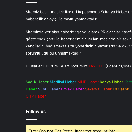
Sitemiz basın meslek ilkeleri kapsamında Sakarya Haberlerin
habercilik anlayışı ile yayın yapmaktadır.
Sitemizde yer alan haberler genel olarak PR ajansları tara
göstermek şartı ile haberlerimizin kullanılmasında bir sakı
kendilerini bağlamakta site yönetiminin yazarların ve oku
sorumluluğu bulunmamaktadır.
Ulusal Acil Durum Telsiz Kodumuz
TA2UTF
(Edanur ÇIRAK
Sağlık Haber
Medikal Haber
MHP Haber
Konya Haber
Koc
Haber
Subü Haber
Emlak Haber
Sakarya Haber
Eskişehir
CHP Haber
Follow us
Error Can not Get Posts, Incorrect account info.