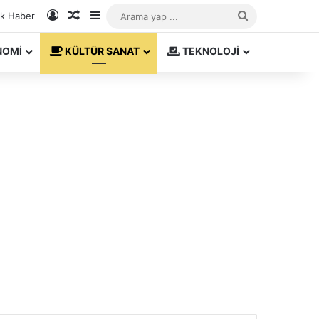
Kayıt Ol
Rastgele Makale
Kenar Bölmesi
Arama
ık Haber
yap
NOMİ
KÜLTÜR SANAT
TEKNOLOJİ
...