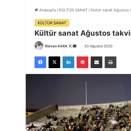
Anasayfa
/
KÜLTÜR SANAT
/
Kültür sanat Ağustos ta
KÜLTÜR SANAT
Kültür sanat Ağustos takvim
Follow
Bir
Ridvan KARA
30 Ağustos 2020
on
e-
Facebook
X
LinkedIn
Pinterest
E-Posta ile paylaş
Yazdır
X
posta
göndermek