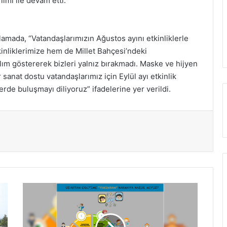
ilmi ile devam etti.
klamada, “Vatandaşlarımızın Ağustos ayını etkinliklerle
kinliklerimize hem de Millet Bahçesi’ndeki
lım göstererek bizleri yalnız bırakmadı. Maske ve hijyen
r sanat dostu vatandaşlarımız için Eylül ayı etkinlik
erde buluşmayı diliyoruz” ifadelerine yer verildi.
Uzaktan
eğitim
31
Ağustos