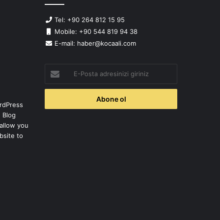
Tel: +90 264 812 15 95
Mobile: +90 544 819 94 38
E-mail: haber@kocaali.com
E-
Posta
adresinizi
giriniz
rdPress
 Blog
allow you
bsite to