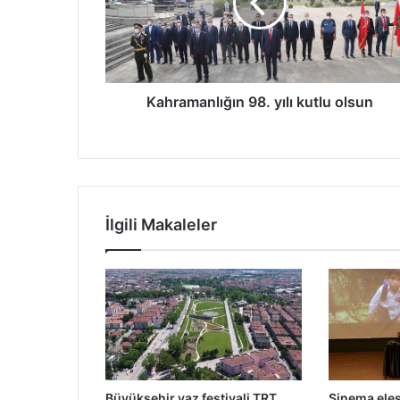
olsun
Kahramanlığın 98. yılı kutlu olsun
İlgili Makaleler
Büyükşehir yaz festivali TRT
Sinema eleş