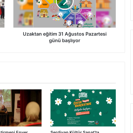
Pazartesi
günü
başlıyor
Uzaktan eğitim 31 Ağustos Pazartesi
günü başlıyor
tirmeni Enver
Serdivan Kültür Sanat’ta