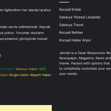
Kocaali Emlak
i ilgilendiren her alanda tarafsız
Sakarya Yöresel Lezzetler
Sakarya Travel
fından servis edilmektedir. Kaynak
Kocaali Rehber
nca yoktur. Yorumlar okurların
r yorumlarının görüşünde hukuki
Kocaali Haber Arşivi
Jannah is a Clean Responsive Wo
)
Newspaper, Magazine, News and
theme. Packed with options that 
to completely customize your we
aeli Haber
Samsun Haber
SAÜ
your needs.
 Haber
Muğla Haber
Akparti Haber