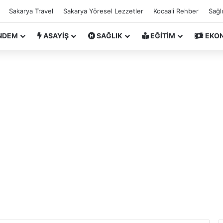
Sakarya Travel
Sakarya Yöresel Lezzetler
Kocaali Rehber
Sağl
NDEM
ASAYİŞ
SAĞLIK
EĞİTİM
EKO