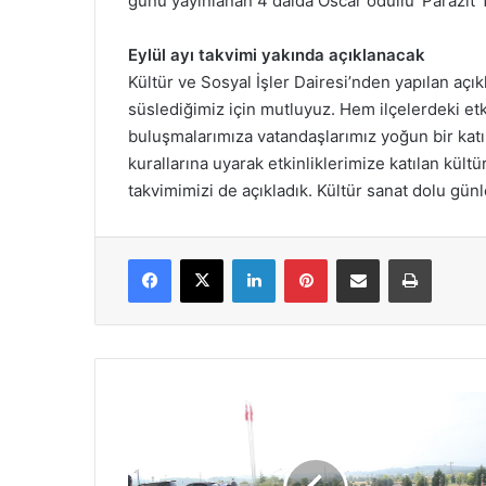
günü yayınlanan 4 dalda Oscar ödüllü ‘Parazit’ f
Eylül ayı takvimi yakında açıklanacak
Kültür ve Sosyal İşler Dairesi’nden yapılan açı
süslediğimiz için mutluyuz. Hem ilçelerdeki et
buluşmalarımıza vatandaşlarımız yoğun bir katı
kurallarına uyarak etkinliklerimize katılan kültü
takvimimizi de açıkladık. Kültür sanat dolu günl
Facebook
X
LinkedIn
Pinterest
E-Posta ile paylaş
Yazdır
Kahramanlığın
98.
yılı
kutlu