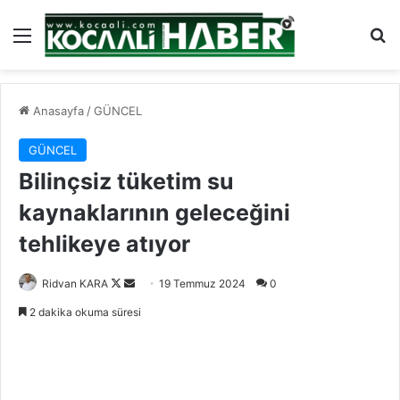
Menü
Ar
Anasayfa
/
GÜNCEL
GÜNCEL
Bilinçsiz tüketim su
kaynaklarının geleceğini
tehlikeye atıyor
Follow
Bir
Ridvan KARA
19 Temmuz 2024
0
on
e-
2 dakika okuma süresi
X
posta
göndermek