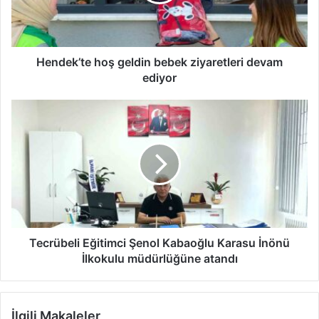
devam
ediyor
Hendek’te hoş geldin bebek ziyaretleri devam
ediyor
Tecrübeli
Eğitimci
Şenol
Kabaoğlu
Karasu
İnönü
İlkokulu
müdürlüğüne
atandı
Tecrübeli Eğitimci Şenol Kabaoğlu Karasu İnönü
İlkokulu müdürlüğüne atandı
İlgili Makaleler