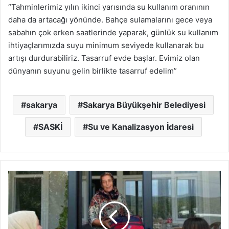
“Tahminlerimiz yılın ikinci yarısında su kullanım oranının
daha da artacağı yönünde. Bahçe sulamalarını gece veya
sabahın çok erken saatlerinde yaparak, günlük su kullanım
ihtiyaçlarımızda suyu minimum seviyede kullanarak bu
artışı durdurabiliriz. Tasarruf evde başlar. Evimiz olan
dünyanın suyunu gelin birlikte tasarruf edelim”
sakarya
Sakarya Büyükşehir Belediyesi
SASKİ
Su ve Kanalizasyon İdaresi
Hendek’te
hoş
geldin
bebek
ziyaretleri