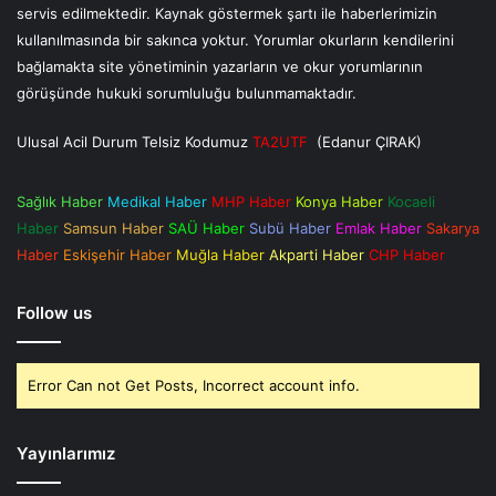
servis edilmektedir. Kaynak göstermek şartı ile haberlerimizin
kullanılmasında bir sakınca yoktur. Yorumlar okurların kendilerini
bağlamakta site yönetiminin yazarların ve okur yorumlarının
görüşünde hukuki sorumluluğu bulunmamaktadır.
Ulusal Acil Durum Telsiz Kodumuz
TA2UTF
(Edanur ÇIRAK)
Sağlık Haber
Medikal Haber
MHP Haber
Konya Haber
Kocaeli
Haber
Samsun Haber
SAÜ Haber
Subü Haber
Emlak Haber
Sakarya
Haber
Eskişehir Haber
Muğla Haber
Akparti Haber
CHP Haber
Follow us
Error Can not Get Posts, Incorrect account info.
Yayınlarımız