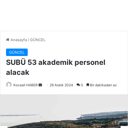
Anasayfa
/
GÜNCEL
GÜNCEL
SUBÜ 53 akademik personel
alacak
Bir
Kocaali HABER
26 Aralık 2024
0
Bir dakikadan az
e-
posta
göndermek