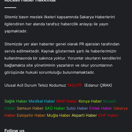
Sitemiz basın meslek ilkeleri kapsamında Sakarya Haberlerini
ilgilendiren her alanda tarafsız habercilik anlayışı ile yayın
yapmaktadır.
Sitemizde yer alan haberler genel olarak PR ajansları tarafından
servis edilmektedir. Kaynak göstermek şartı ile haberlerimizin
kullanılmasında bir sakınca yoktur. Yorumlar okurların kendilerini
bağlamakta site yönetiminin yazarların ve okur yorumlarının
görüşünde hukuki sorumluluğu bulunmamaktadır.
Ulusal Acil Durum Telsiz Kodumuz
TA2UTF
(Edanur ÇIRAK)
Sağlık Haber
Medikal Haber
MHP Haber
Konya Haber
Kocaeli
Haber
Samsun Haber
SAÜ Haber
Subü Haber
Emlak Haber
Sakarya
Haber
Eskişehir Haber
Muğla Haber
Akparti Haber
CHP Haber
Follow us