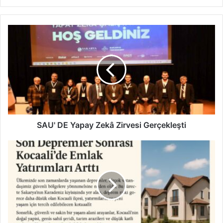
SAU'
DE
Yapay
Zekâ
Zirvesi
Gerçekleşti
SAU' DE Yapay Zekâ Zirvesi Gerçekleşti
Son
Depremler
Sonrası
Kocaali’de
Emlak
Yatırımları
Arttı