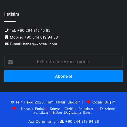
İletişim
Tel: +90 264 812 15 95
Mobile: +90 544 819 94 38
E-mail: haber@kocaali.com
E-
Posta
adresinizi
giriniz
© Telif Hakkı 2026, Tüm Hakları Saklıdır |
Kocaali Bilişim
|
Kocaali Emlak
|
Künye
|
Gizlilik Politikası
|
Düzeltme
Politikası
|
Haber Doğrulama Ilkesi
Acil Durumlar için
+90 544 819 94 38