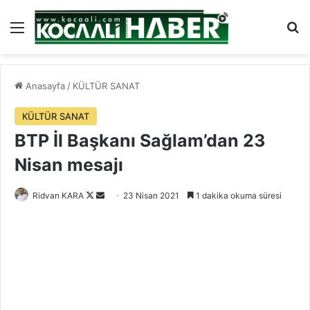
Menü
Ar
Anasayfa
/
KÜLTÜR SANAT
KÜLTÜR SANAT
BTP İl Başkanı Sağlam’dan 23
Nisan mesajı
Follow
Bir
Ridvan KARA
23 Nisan 2021
1 dakika okuma süresi
on
e-
X
posta
göndermek