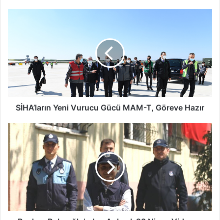
SİHA’ların
Yeni
Vurucu
Gücü
MAM-
T,
Göreve
Hazır
SİHA’ların Yeni Vurucu Gücü MAM-T, Göreve Hazır
Başkan
Babaoğlu’ndan
Anlamlı
23
Nisan
Videosu