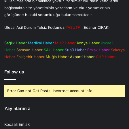
kullanılmasında bir sakınca yoktur. Yorumlar okurların kendilerini
bağlamakta site yönetiminin yazarların ve okur yorumlarının
görüşünde hukuki sorumluluğu bulunmamaktadır.
Ulusal Acil Durum Telsiz Kodumuz
TA2UTF
(Edanur ÇIRAK)
Sağlık Haber
Medikal Haber
MHP Haber
Konya Haber
Kocaeli
Haber
Samsun Haber
SAÜ Haber
Subü Haber
Emlak Haber
Sakarya
Haber
Eskişehir Haber
Muğla Haber
Akparti Haber
CHP Haber
Follow us
Error Can not Get Posts, Incorrect account info.
Yayınlarımız
Kocaali Emlak