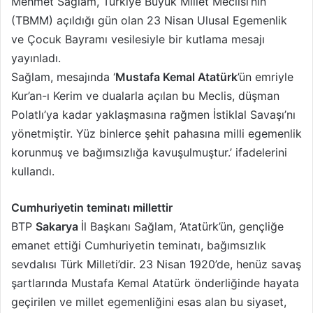
Mehmet Sağlam, Türkiye Büyük Millet Meclisi’nin
(TBMM) açıldığı gün olan 23 Nisan Ulusal Egemenlik
ve Çocuk Bayramı vesilesiyle bir kutlama mesajı
yayınladı.
Sağlam, mesajında ‘
Mustafa Kemal Atatürk
’ün emriyle
Kur’an-ı Kerim ve dualarla açılan bu Meclis, düşman
Polatlı’ya kadar yaklaşmasına rağmen İstiklal Savaşı’nı
yönetmiştir. Yüz binlerce şehit pahasına milli egemenlik
korunmuş ve bağımsızlığa kavuşulmuştur.’ ifadelerini
kullandı.
Cumhuriyetin teminatı millettir
BTP
Sakarya
İl Başkanı Sağlam, ‘Atatürk’ün, gençliğe
emanet ettiği Cumhuriyetin teminatı, bağımsızlık
sevdalısı Türk Milleti’dir. 23 Nisan 1920’de, henüz savaş
şartlarında Mustafa Kemal Atatürk önderliğinde hayata
geçirilen ve millet egemenliğini esas alan bu siyaset,