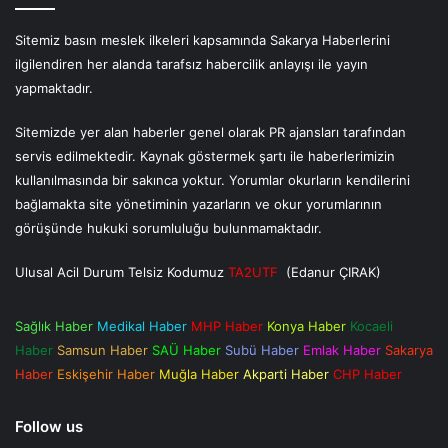
Sitemiz basın meslek ilkeleri kapsamında Sakarya Haberlerini
ilgilendiren her alanda tarafsız habercilik anlayışı ile yayın
yapmaktadır.
Sitemizde yer alan haberler genel olarak PR ajansları tarafından
servis edilmektedir. Kaynak göstermek şartı ile haberlerimizin
kullanılmasında bir sakınca yoktur. Yorumlar okurların kendilerini
bağlamakta site yönetiminin yazarların ve okur yorumlarının
görüşünde hukuki sorumluluğu bulunmamaktadır.
Ulusal Acil Durum Telsiz Kodumuz
TA2UTF
(Edanur ÇIRAK)
Sağlık Haber
Medikal Haber
MHP Haber
Konya Haber
Kocaeli
Haber
Samsun Haber
SAÜ Haber
Subü Haber
Emlak Haber
Sakarya
Haber
Eskişehir Haber
Muğla Haber
Akparti Haber
CHP Haber
Follow us