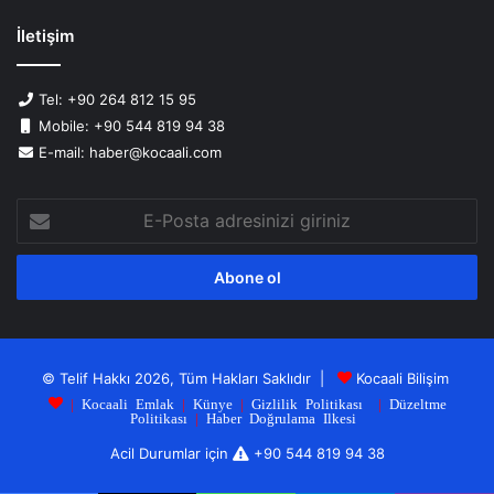
İletişim
Tel: +90 264 812 15 95
Mobile: +90 544 819 94 38
E-mail: haber@kocaali.com
E-
Posta
adresinizi
giriniz
© Telif Hakkı 2026, Tüm Hakları Saklıdır |
Kocaali Bilişim
|
Kocaali Emlak
|
Künye
|
Gizlilik Politikası
|
Düzeltme
Politikası
|
Haber Doğrulama Ilkesi
Acil Durumlar için
+90 544 819 94 38