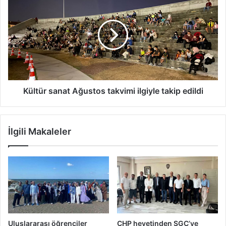
sanat
Ağustos
takvimi
ilgiyle
takip
edildi
Kültür sanat Ağustos takvimi ilgiyle takip edildi
İlgili Makaleler
Uluslararası öğrenciler
CHP heyetinden SGC’ye