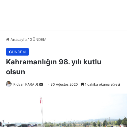
Anasayfa
/
GÜNDEM
GÜNDEM
Kahramanlığın 98. yılı kutlu
olsun
Follow
Bir
Ridvan KARA
30 Ağustos 2020
1 dakika okuma süresi
on
e-
X
posta
göndermek