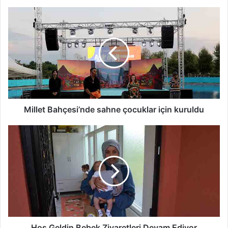
Millet
Bahçesi’nde
sahne
çocuklar
için
kuruldu
Millet Bahçesi’nde sahne çocuklar için kuruldu
Hoş
Geldin
Bebek
Ziyaretleri
Devam
Ediyor
Hoş Geldin Bebek Ziyaretleri Devam Ediyor