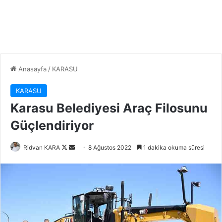
Anasayfa
/
KARASU
KARASU
Karasu Belediyesi Araç Filosunu
Güçlendiriyor
Follow
Bir
Ridvan KARA
8 Ağustos 2022
1 dakika okuma süresi
on
e-
X
posta
göndermek