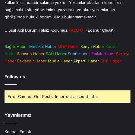
kullanılmasında bir sakınca yoktur. Yorumlar okurların kendilerini
bağlamakta site yönetiminin yazarların ve okur yorumlarının
görüşünde hukuki sorumluluğu bulunmamaktadır.
Ulusal Acil Durum Telsiz Kodumuz
TA2UTF
(Edanur ÇIRAK)
Sağlık Haber
Medikal Haber
MHP Haber
Konya Haber
Kocaeli
Haber
Samsun Haber
SAÜ Haber
Subü Haber
Emlak Haber
Sakarya
Haber
Eskişehir Haber
Muğla Haber
Akparti Haber
CHP Haber
Follow us
Error Can not Get Posts, Incorrect account info.
Yayınlarımız
Kocaali Emlak