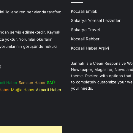
Kocaali Emlak
i ilgilendiren her alanda tarafsız
Sakarya Yöresel Lezzetler
Sakarya Travel
fından servis edilmektedir. Kaynak
Kocaali Rehber
nca yoktur. Yorumlar okurların
r yorumlarının görüşünde hukuki
Kocaali Haber Arşivi
Jannah is a Clean Responsive Wo
)
Newspaper, Magazine, News and
theme. Packed with options that 
to completely customize your we
aeli Haber
Samsun Haber
SAÜ
your needs.
 Haber
Muğla Haber
Akparti Haber