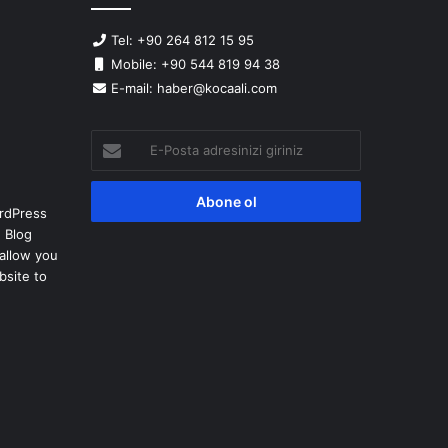
Tel: +90 264 812 15 95
Mobile: +90 544 819 94 38
E-mail: haber@kocaali.com
E-
Posta
adresinizi
giriniz
rdPress
 Blog
allow you
bsite to