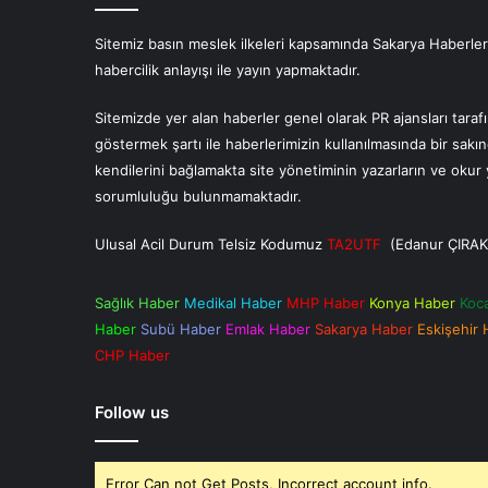
Sitemiz basın meslek ilkeleri kapsamında Sakarya Haberlerin
habercilik anlayışı ile yayın yapmaktadır.
Sitemizde yer alan haberler genel olarak PR ajansları tara
göstermek şartı ile haberlerimizin kullanılmasında bir sakı
kendilerini bağlamakta site yönetiminin yazarların ve oku
sorumluluğu bulunmamaktadır.
Ulusal Acil Durum Telsiz Kodumuz
TA2UTF
(Edanur ÇIRAK
Sağlık Haber
Medikal Haber
MHP Haber
Konya Haber
Koc
Haber
Subü Haber
Emlak Haber
Sakarya Haber
Eskişehir
CHP Haber
Follow us
Error Can not Get Posts, Incorrect account info.