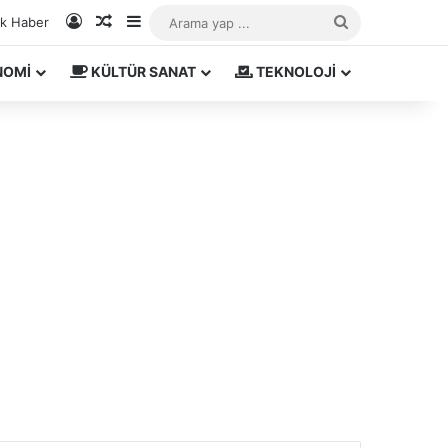
Kayıt Ol
Rastgele Makale
Kenar Bölmesi
Arama
ık Haber
yap
NOMİ
KÜLTÜR SANAT
TEKNOLOJİ
...