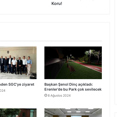
Koru!
nden SGC’ye ziyaret
Başkan Şenol Dinç açıkladı:
Erenler’de bu Park çok sevilecek
2024
8 Ağustos 2024