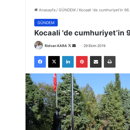
Anasayfa
/
GÜNDEM
/
Kocaali 'de cumhuriyet’in 96. 
GÜNDEM
Kocaali 'de cumhuriyet’in 96
Follow
Bir
Ridvan KARA
29 Ekim 2019
on
e-
Facebook
X
LinkedIn
Pinterest
E-Posta ile paylaş
Yazdır
X
posta
göndermek