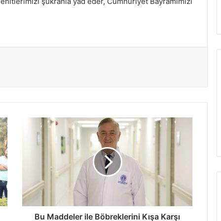
şehitlerimizi şükranla yâd eder, Cumhuriyet Bayramımızı
Bu
Maddeler
ile
Böbreklerini
Kışa
Karşı
Koru!
Bu Maddeler ile Böbreklerini Kışa Karşı