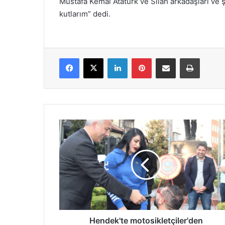
Mustafa Kemal Atatürk ve Silah arkadaşları ve 
kutlarım” dedi.
Facebook
X
LinkedIn
Pinterest
E-Posta ile paylaş
Yazdır
Hendek'te
motosikletçiler'den
cumhuriyet
sürüşü
Hendek'te motosikletçiler'den