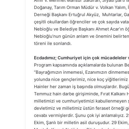
Amir v. Mehmet Mansur Saldıran, Siyasi parti 
Doğanay, Tarım Orman Müdür v. Volkan Yalım, İ
Derneği Başkanı Ertuğrul Akyüz, Muhtarlar, Gaz
çeşitli okullardan öğrenciler ve çok sayıda v
Nebioğlu ve Belediye Başkanı Ahmet Acar’ın ö
Nebioğlu’nun günün anlam ve önemini belirten ko
töreni ile sonlandı.
Ecdadımız; Cumhuriyet için çok mücadeleler ve
Program kapsamında açıklamalarda bulunan B
“Bayrağımızın inmemesi, Ezanımızın dinmemesi i
yolunda nice gençlerimiz, nice koç yiğitlerimiz
Hainler her zaman iş başında olmuşlardır. Bugü
Temmuz hain darbe girişiminde, Fırat Kalkanı Ha
milletimizi ve cumhuriyetimizi kabullenmeyen ş
devletimiz ve milletimiz üstün feraset örneği 
cevabı vermişlerdir. Şunu çok iyi anlamalıyız. 
Ekim, Şanlı bir milletin asil duruşudur. 29 Ekim,