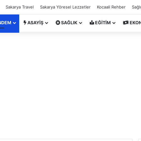
Sakarya Travel
Sakarya Yöresel Lezzetler
Kocaali Rehber
Sağl
NDEM
ASAYİŞ
SAĞLIK
EĞİTİM
EKO