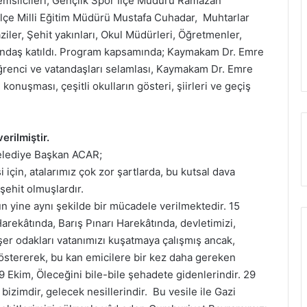
temsilcileri, Gençlik Spor İlçe Müdürü Ramazan
lçe Milli Eğitim Müdürü Mustafa Cuhadar, Muhtarlar
iler, Şehit yakınları, Okul Müdürleri, Öğretmenler,
atandaş katıldı. Program kapsamında; Kaymakam Dr. Emre
ğrenci ve vatandaşları selamlası, Kaymakam Dr. Emre
nuşması, çeşitli okulların gösteri, şiirleri ve geçiş
rilmiştir.
elediye Başkan ACAR;
çin, atalarımız çok zor şartlarda, bu kutsal dava
 şehit olmuşlardır.
n yine aynı şekilde bir mücadele verilmektedir. 15
rekâtında, Barış Pınarı Harekâtında, devletimizi,
er odakları vatanımızı kuşatmaya çalışmış ancak,
göstererek, bu kan emicilere bir kez daha gereken
29 Ekim, Öleceğini bile-bile şehadete gidenlerindir. 29
 bizimdir, gelecek nesillerindir. Bu vesile ile Gazi