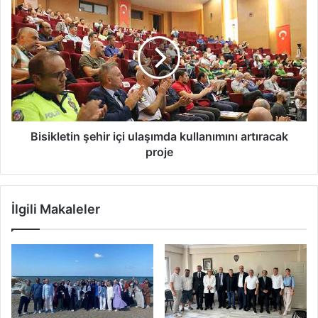
şehir
içi
ulaşımda
kullanımını
artıracak
proje
Bisikletin şehir içi ulaşımda kullanımını artıracak
proje
İlgili Makaleler