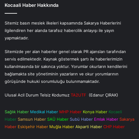
Kocaali Haber Hakkında
Sitemiz basın meslek ilkeleri kapsamında Sakarya Haberlerini
ilgilendiren her alanda tarafsız habercilik anlayışı ile yayın
yapmaktadır.
Sitemizde yer alan haberler genel olarak PR ajansları tarafından
servis edilmektedir. Kaynak göstermek şartı ile haberlerimizin
kullanılmasında bir sakınca yoktur. Yorumlar okurların kendilerini
bağlamakta site yönetiminin yazarların ve okur yorumlarının
görüşünde hukuki sorumluluğu bulunmamaktadır.
Ulusal Acil Durum Telsiz Kodumuz
TA2UTF
(Edanur ÇIRAK)
Sağlık Haber
Medikal Haber
MHP Haber
Konya Haber
Kocaeli
Haber
Samsun Haber
SAÜ Haber
Subü Haber
Emlak Haber
Sakarya
Haber
Eskişehir Haber
Muğla Haber
Akparti Haber
CHP Haber