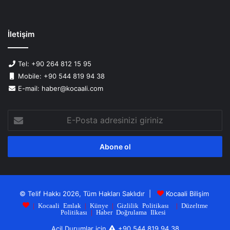
İletişim
Tel: +90 264 812 15 95
Mobile: +90 544 819 94 38
E-mail: haber@kocaali.com
E-
Posta
adresinizi
giriniz
© Telif Hakkı 2026, Tüm Hakları Saklıdır |
Kocaali Bilişim
|
Kocaali Emlak
|
Künye
|
Gizlilik Politikası
|
Düzeltme
Politikası
|
Haber Doğrulama Ilkesi
Acil Durumlar için
+90 544 819 94 38