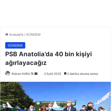
Anasayfa
/
GÜNDEM
GÜNDEM
PSB Anatolia’da 40 bin kişiyi
ağırlayacağız
Follow
Bir
Ridvan KARA
2 Eylül 2022
2 dakika okuma süresi
on
e-
X
posta
göndermek