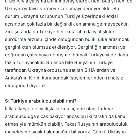
aracılığıyla çatışma alanını genişleterek hem Batı’yı hem de
Ukrayna’yı taviz vermeye zorlamayı deneyecektir. Bu
durum Ukrayna sorununun Türkiye üzerindeki etkisi
açısından çok fazla bir değişiklik anlamına gelmeyecektir.
Zira şu anda da Türkiye her iki tarafla da iyi ilişkiler
sürdürme arzusu içinde olduğundan bu iki ülke arasındaki
gerginlikten olumsuz etkileniyor. Gerginliğin artması ve
doğrudan çatışmaya dönüşme ihtimali Türkiye’yi de daha
fazla zorlayacaktır. Şu anda bile Rusya’nın Türkiye
tarafından Ukrayna ordusuna satılan SİHA’lardan ve
Ankara’nın Kırım konusundaki söylemlerinden rahatsız
olduğunu biliyoruz.
S: Türkiye arabulucu olabilir mi?
İ: İki ülkeyle de iyi ilişki arzusu içinde olan Türkiye
arabuluculuğa sıcak bakıyor ancak bu iki tarafın da kabul
etmesiyle mümkün olabilir. Fakat Rusya’nın arabuluculuk
meselesine sıcak bakmadığını biliyoruz. Çünkü Ukrayna