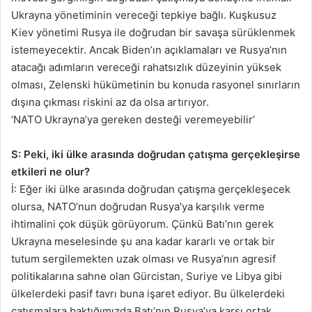
Ukrayna yönetiminin vereceği tepkiye bağlı. Kuşkusuz
Kiev yönetimi Rusya ile doğrudan bir savaşa sürüklenmek
istemeyecektir. Ancak Biden’ın açıklamaları ve Rusya’nın
atacağı adımların vereceği rahatsızlık düzeyinin yüksek
olması, Zelenski hükümetinin bu konuda rasyonel sınırların
dışına çıkması riskini az da olsa artırıyor.
‘NATO Ukrayna’ya gereken desteği veremeyebilir’
S: Peki, iki ülke arasında doğrudan çatışma gerçekleşirse
etkileri ne olur?
İ: Eğer iki ülke arasında doğrudan çatışma gerçekleşecek
olursa, NATO’nun doğrudan Rusya’ya karşılık verme
ihtimalini çok düşük görüyorum. Çünkü Batı’nın gerek
Ukrayna meselesinde şu ana kadar kararlı ve ortak bir
tutum sergilemekten uzak olması ve Rusya’nın agresif
politikalarına sahne olan Gürcistan, Suriye ve Libya gibi
ülkelerdeki pasif tavrı buna işaret ediyor. Bu ülkelerdeki
çatışmalara baktığımızda Batı’nın Rusya’ya karşı ortak