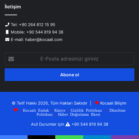
İletişim
Tel: +90 264 812 15 95
Mobile: +90 544 819 94 38
E-mail: haber@kocaali.com
E-
Posta
adresinizi
giriniz
© Telif Hakkı 2026, Tüm Hakları Saklıdır |
Kocaali Bilişim
|
Kocaali Emlak
|
Künye
|
Gizlilik Politikası
|
Düzeltme
Politikası
|
Haber Doğrulama Ilkesi
Acil Durumlar için
+90 544 819 94 38