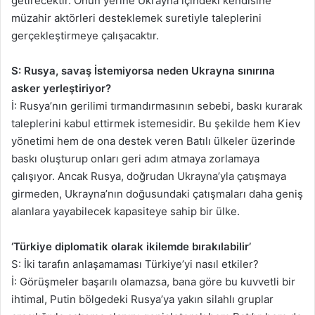
getirecektir. Onun yerine Ukrayna içindeki kendisine
müzahir aktörleri desteklemek suretiyle taleplerini
gerçekleştirmeye çalışacaktır.
S: Rusya, savaş İstemiyorsa neden Ukrayna sınırına
asker yerleştiriyor?
İ: Rusya’nın gerilimi tırmandırmasının sebebi, baskı kurarak
taleplerini kabul ettirmek istemesidir. Bu şekilde hem Kiev
yönetimi hem de ona destek veren Batılı ülkeler üzerinde
baskı oluşturup onları geri adım atmaya zorlamaya
çalışıyor. Ancak Rusya, doğrudan Ukrayna’yla çatışmaya
girmeden, Ukrayna’nın doğusundaki çatışmaları daha geniş
alanlara yayabilecek kapasiteye sahip bir ülke.
‘Türkiye diplomatik olarak ikilemde bırakılabilir’
S: İki tarafın anlaşamaması Türkiye’yi nasıl etkiler?
İ: Görüşmeler başarılı olamazsa, bana göre bu kuvvetli bir
ihtimal, Putin bölgedeki Rusya’ya yakın silahlı gruplar