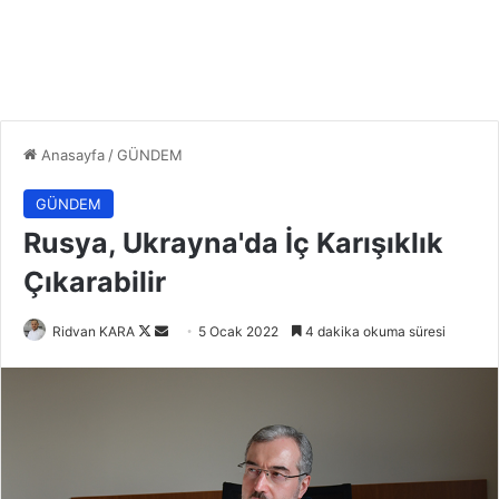
Anasayfa
/
GÜNDEM
GÜNDEM
Rusya, Ukrayna'da İç Karışıklık
Çıkarabilir
Follow
Bir
Ridvan KARA
5 Ocak 2022
4 dakika okuma süresi
on
e-
X
posta
göndermek