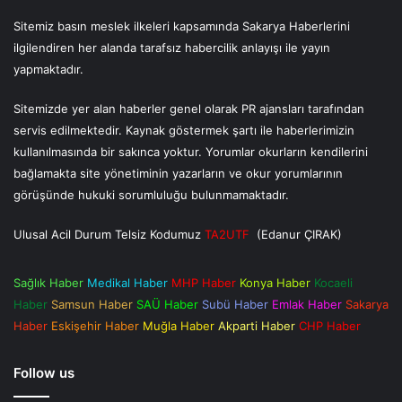
Sitemiz basın meslek ilkeleri kapsamında Sakarya Haberlerini
ilgilendiren her alanda tarafsız habercilik anlayışı ile yayın
yapmaktadır.
Sitemizde yer alan haberler genel olarak PR ajansları tarafından
servis edilmektedir. Kaynak göstermek şartı ile haberlerimizin
kullanılmasında bir sakınca yoktur. Yorumlar okurların kendilerini
bağlamakta site yönetiminin yazarların ve okur yorumlarının
görüşünde hukuki sorumluluğu bulunmamaktadır.
Ulusal Acil Durum Telsiz Kodumuz
TA2UTF
(Edanur ÇIRAK)
Sağlık Haber
Medikal Haber
MHP Haber
Konya Haber
Kocaeli
Haber
Samsun Haber
SAÜ Haber
Subü Haber
Emlak Haber
Sakarya
Haber
Eskişehir Haber
Muğla Haber
Akparti Haber
CHP Haber
Follow us