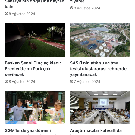
Sakarya’nın doğasına hayran
ziyaret
kaldı
8 Ağustos 2024
8 Ağustos 2024
Başkan Şenol Dinç açıkladı:
SASKİ’nin atık su arıtma
Erenler’de bu Park çok
tesisi uluslararası rehberde
sevilecek
yayınlanacak
8 Ağustos 2024
7 Ağustos 2024
SGM’lerde yaz dönemi
Araştırmacılar kahvaltıda