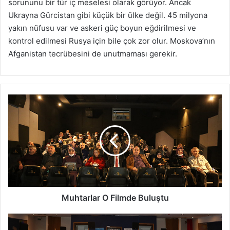
sorununu bir tür iç meselesi olarak görüyor. Ancak
Ukrayna Gürcistan gibi küçük bir ülke değil. 45 milyona
yakın nüfusu var ve askeri güç boyun eğdirilmesi ve
kontrol edilmesi Rusya için bile çok zor olur. Moskova’nın
Afganistan tecrübesini de unutmaması gerekir.
Muhtarlar
O
Filmde
Buluştu
Muhtarlar O Filmde Buluştu
AKM’de
Yakın