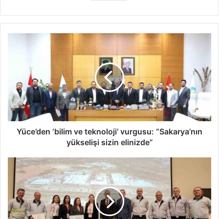
Yüce’den
‘bilim
ve
teknoloji’
vurgusu:
“Sakarya’nın
yükselişi
sizin
elinizde”
Yüce’den ‘bilim ve teknoloji’ vurgusu: “Sakarya’nın
yükselişi sizin elinizde”
Beslenme
dostu
işyerlerine
Toyota’da
katıldı