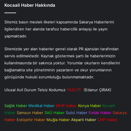
Kocaali Haber Hakkında
Sitemiz basın meslek ilkeleri kapsamında Sakarya Haberlerini
ilgilendiren her alanda tarafsız habercilik anlayışı ile yayın
yapmaktadır.
Sitemizde yer alan haberler genel olarak PR ajansları tarafından
servis edilmektedir. Kaynak göstermek şartı ile haberlerimizin
kullanılmasında bir sakınca yoktur. Yorumlar okurların kendilerini
bağlamakta site yönetiminin yazarların ve okur yorumlarının
görüşünde hukuki sorumluluğu bulunmamaktadır.
Ulusal Acil Durum Telsiz Kodumuz
TA2UTF
(Edanur ÇIRAK)
Sağlık Haber
Medikal Haber
MHP Haber
Konya Haber
Kocaeli
Haber
Samsun Haber
SAÜ Haber
Subü Haber
Emlak Haber
Sakarya
Haber
Eskişehir Haber
Muğla Haber
Akparti Haber
CHP Haber