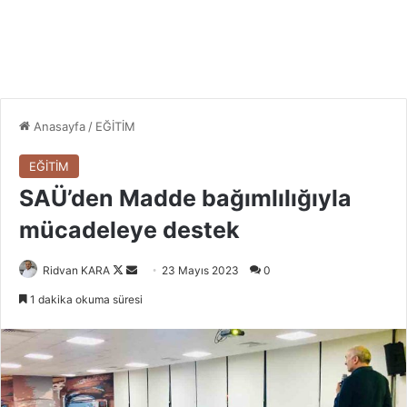
Anasayfa
/
EĞİTİM
EĞİTİM
SAÜ’den Madde bağımlılığıyla
mücadeleye destek
Follow
Bir
Ridvan KARA
23 Mayıs 2023
0
on
e-
1 dakika okuma süresi
X
posta
göndermek