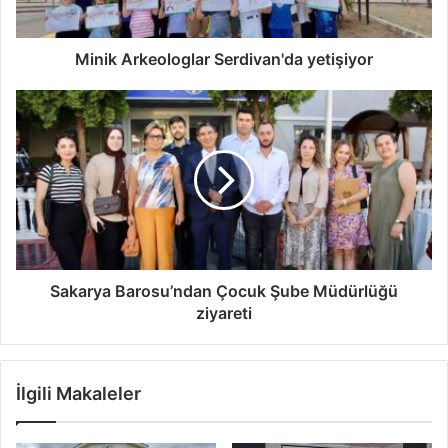
Minik Arkeologlar Serdivan'da yetişiyor
Sakarya
Barosu’ndan
Çocuk
Şube
Müdürlüğü
ziyareti
Sakarya Barosu’ndan Çocuk Şube Müdürlüğü
ziyareti
İlgili Makaleler