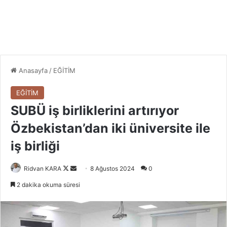
Anasayfa
/
EĞİTİM
EĞİTİM
SUBÜ iş birliklerini artırıyor
Özbekistan’dan iki üniversite ile
iş birliği
Follow
Bir
Ridvan KARA
8 Ağustos 2024
0
on
e-
2 dakika okuma süresi
X
posta
göndermek