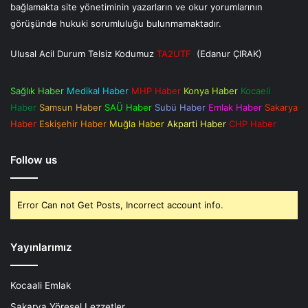
bağlamakta site yönetiminin yazarların ve okur yorumlarının
görüşünde hukuki sorumluluğu bulunmamaktadır.
Ulusal Acil Durum Telsiz Kodumuz
TA2UTF
(Edanur ÇIRAK)
Sağlık Haber
Medikal Haber
MHP Haber
Konya Haber
Kocaeli
Haber
Samsun Haber
SAÜ Haber
Subü Haber
Emlak Haber
Sakarya
Haber
Eskişehir Haber
Muğla Haber
Akparti Haber
CHP Haber
Follow us
Error Can not Get Posts, Incorrect account info.
Yayınlarımız
Kocaali Emlak
Sakarya Yöresel Lezzetler