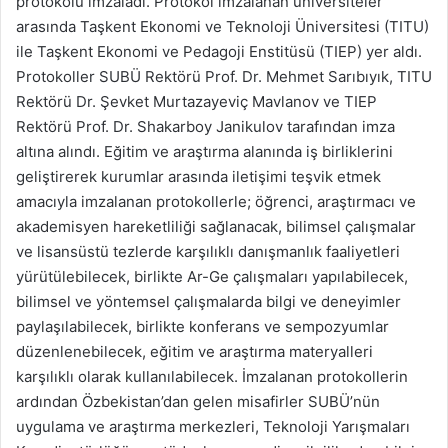
protokolü imzaladı. Protokol imzalanan üniversiteler
arasında Taşkent Ekonomi ve Teknoloji Üniversitesi (TITU)
ile Taşkent Ekonomi ve Pedagoji Enstitüsü (TIEP) yer aldı.
Protokoller SUBÜ Rektörü Prof. Dr. Mehmet Sarıbıyık, TITU
Rektörü Dr. Şevket Murtazayeviç Mavlanov ve TIEP
Rektörü Prof. Dr. Shakarboy Janikulov tarafından imza
altına alındı. Eğitim ve araştırma alanında iş birliklerini
geliştirerek kurumlar arasında iletişimi teşvik etmek
amacıyla imzalanan protokollerle; öğrenci, araştırmacı ve
akademisyen hareketliliği sağlanacak, bilimsel çalışmalar
ve lisansüstü tezlerde karşılıklı danışmanlık faaliyetleri
yürütülebilecek, birlikte Ar-Ge çalışmaları yapılabilecek,
bilimsel ve yöntemsel çalışmalarda bilgi ve deneyimler
paylaşılabilecek, birlikte konferans ve sempozyumlar
düzenlenebilecek, eğitim ve araştırma materyalleri
karşılıklı olarak kullanılabilecek. İmzalanan protokollerin
ardından Özbekistan’dan gelen misafirler SUBÜ’nün
uygulama ve araştırma merkezleri, Teknoloji Yarışmaları