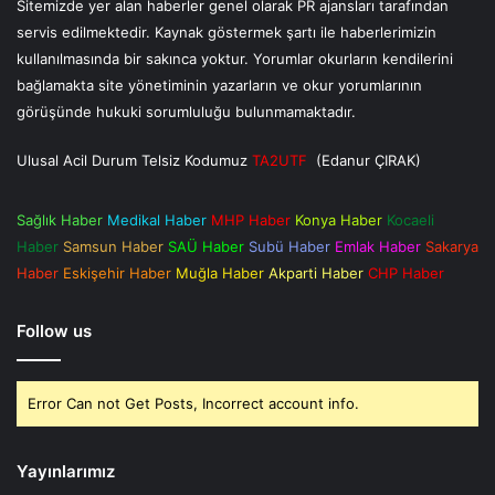
Sitemizde yer alan haberler genel olarak PR ajansları tarafından
servis edilmektedir. Kaynak göstermek şartı ile haberlerimizin
kullanılmasında bir sakınca yoktur. Yorumlar okurların kendilerini
bağlamakta site yönetiminin yazarların ve okur yorumlarının
görüşünde hukuki sorumluluğu bulunmamaktadır.
Ulusal Acil Durum Telsiz Kodumuz
TA2UTF
(Edanur ÇIRAK)
Sağlık Haber
Medikal Haber
MHP Haber
Konya Haber
Kocaeli
Haber
Samsun Haber
SAÜ Haber
Subü Haber
Emlak Haber
Sakarya
Haber
Eskişehir Haber
Muğla Haber
Akparti Haber
CHP Haber
Follow us
Error Can not Get Posts, Incorrect account info.
Yayınlarımız