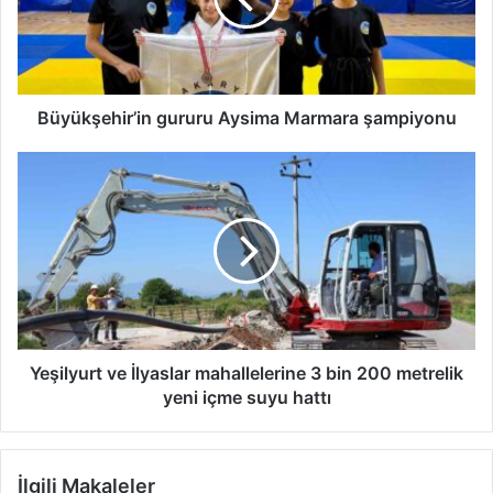
Büyükşehir’in gururu Aysima Marmara şampiyonu
Yeşilyurt
ve
İlyaslar
mahallelerine
3
bin
200
metrelik
yeni
içme
Yeşilyurt ve İlyaslar mahallelerine 3 bin 200 metrelik
suyu
yeni içme suyu hattı
hattı
İlgili Makaleler