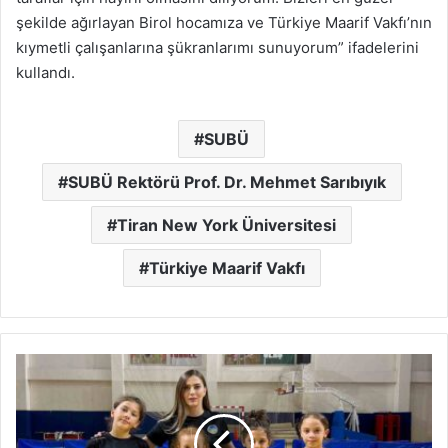
şekilde ağırlayan Birol hocamıza ve Türkiye Maarif Vakfı’nın
kıymetli çalışanlarına şükranlarımı sunuyorum” ifadelerini
kullandı.
SUBÜ
SUBÜ Rektörü Prof. Dr. Mehmet Sarıbıyık
Tiran New York Üniversitesi
Türkiye Maarif Vakfı
Büyükşehir’in
gururu
Aysima
Marmara
şampiyonu