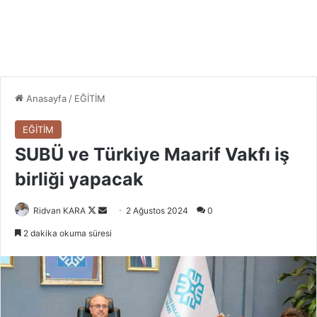
Anasayfa
/
EĞİTİM
EĞİTİM
SUBÜ ve Türkiye Maarif Vakfı iş
birliği yapacak
Follow
Bir
Ridvan KARA
2 Ağustos 2024
0
on
e-
2 dakika okuma süresi
X
posta
göndermek