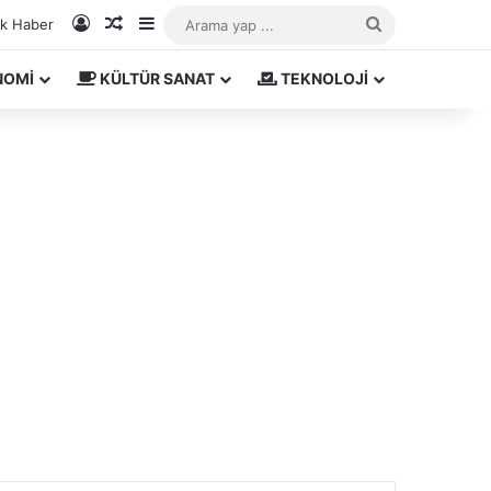
Kayıt Ol
Rastgele Makale
Kenar Bölmesi
Arama
ık Haber
yap
NOMİ
KÜLTÜR SANAT
TEKNOLOJİ
...