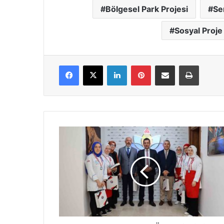
Bölgesel Park Projesi
Se
Sosyal Proje
Facebook
X
LinkedIn
Pinterest
E-Posta ile paylaş
Yazdır
Altın
Madalyalı
Aşçı
Öğrencilerimize
Savaşçı’dan
Kutlama