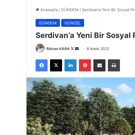
Anasayfa
/
GÜNDEM
/
Serdivan’a Yeni Bir Sosyal Pr
GÜNDEM
GÜNCEL
Serdivan’a Yeni Bir Sosyal 
Follow
Bir
Ridvan KARA
8 Aralık 2022
on
e-
Facebook
X
LinkedIn
Pinterest
E-Posta ile paylaş
Yazdır
X
posta
göndermek