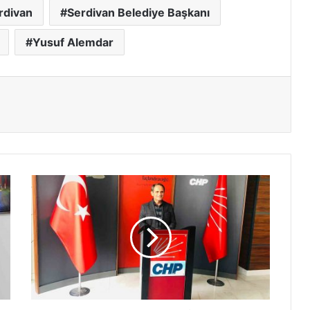
rdivan
Serdivan Belediye Başkanı
Yusuf Alemdar
Başkan
Keleş'ten
10
Aralık
insan
hakları
günü
mesajı!