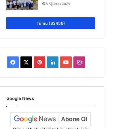
8 Ağustos 2024
Tümü (33456)
Facebook
X
Pinterest
LinkedIn
YouTube
Instagram
Google News