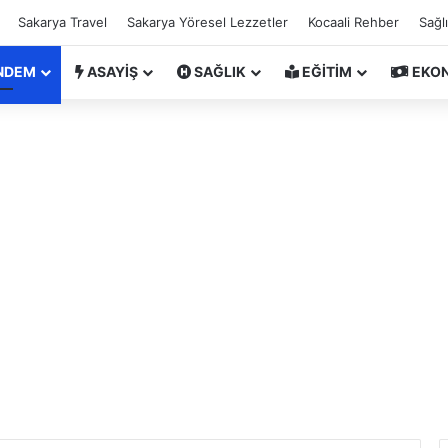
Sakarya Travel
Sakarya Yöresel Lezzetler
Kocaali Rehber
Sağl
NDEM
ASAYİŞ
SAĞLIK
EĞİTİM
EKO