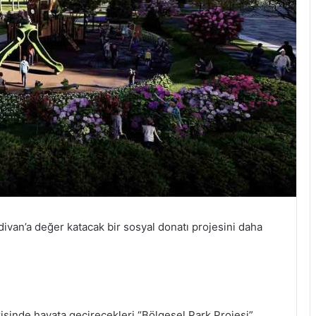
van’a değer katacak bir sosyal donatı projesini daha
risinde hayata geçirecekleri “Bölgesel Park Projesi”