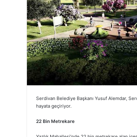
Serdivan Belediye Başkanı Yusuf Alemdar, Serdi
hayata geçiriyor.
22 Bin Metrekare
Yazlık Mahallesi’nde 22 bin metrekare alan içe