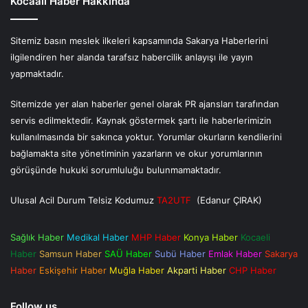
Kocaali Haber Hakkında
Sitemiz basın meslek ilkeleri kapsamında Sakarya Haberlerini
ilgilendiren her alanda tarafsız habercilik anlayışı ile yayın
yapmaktadır.
Sitemizde yer alan haberler genel olarak PR ajansları tarafından
servis edilmektedir. Kaynak göstermek şartı ile haberlerimizin
kullanılmasında bir sakınca yoktur. Yorumlar okurların kendilerini
bağlamakta site yönetiminin yazarların ve okur yorumlarının
görüşünde hukuki sorumluluğu bulunmamaktadır.
Ulusal Acil Durum Telsiz Kodumuz
TA2UTF
(Edanur ÇIRAK)
Sağlık Haber
Medikal Haber
MHP Haber
Konya Haber
Kocaeli
Haber
Samsun Haber
SAÜ Haber
Subü Haber
Emlak Haber
Sakarya
Haber
Eskişehir Haber
Muğla Haber
Akparti Haber
CHP Haber
Follow us