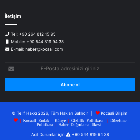
İletişim
Tel: +90 264 812 15 95
Mobile: +90 544 819 94 38
E-mail: haber@kocaali.com
E-
Posta
adresinizi
giriniz
© Telif Hakkı 2026, Tüm Hakları Saklıdır |
Kocaali Bilişim
|
Kocaali Emlak
|
Künye
|
Gizlilik Politikası
|
Düzeltme
Politikası
|
Haber Doğrulama Ilkesi
Acil Durumlar için
+90 544 819 94 38