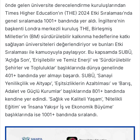
önde gelen üniversite derecelendirme kuruluşlarından
Times Higher Education’ın (THE) 2024 Etki Sıralaması’nda
genel sıralamada 1001+ bandında yer aldı. İngiltere’nin
başkenti Londra merkezli kuruluş THE, Birleşmiş
Milletler’in (BM) sürdürülebilir kalkınma hedeflerine katkı
sağlayan üniversiteleri değerlendiriyor ve bunları Etki
Sıralaması ile kamuoyuyla paylaşıyor. Bu kapsamda SUBÜ,
‘Açlığa Son’, ‘Erişilebilir ve Temiz Enerji’ ve ‘Sürdürülebilir
Şehirler ve Topluluklar’ başlıklarında dünya genelinde
401+ bandında yer almayı başardı. SUBÜ, ‘Sanayi
Yenilikçilik ve Altyapı’, ‘Eşitsizliklerin Azaltılması’ ve ‘Barış,
Adalet ve Güçlü Kurumlar’ başlıklarında 801+ bandında
kendine yer edindi. ‘Sağlık ve Kaliteli Yaşam’, ‘Nitelikli
Eğitim’ ve ‘İnsana Yakışır İş ve Ekonomik Büyüme’
başlıklarında ise 1001+ bandında sıralandı.