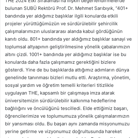
THE 2024 Etki Sıralaması’na ilişkin değerlendirmelerde
bulunan SUBÜ Rektörü Prof. Dr. Mehmet Sarıbıyık, “401+
bandında yer aldığımız başlıklar ilgili konularda etkili
projeler yürüttüğümüzün ve sürdürülebilir şehircilik
çalışmalarımızın uluslararası alanda kabul gördüğünün
kanıtı oldu. 801+ bandında yer aldığımız başlıklar sanayi ve
toplumsal altyapının geliştirilmesine yönelik çabalarımızın
altını çizdi. 1001+ bandında yer aldığımız başlıklar ise bu
konularda daha fazla çalışmamız gerektiğini bizlere
gösterdi. Yine de bu başlıklarda attığımız adımların dünya
genelinde tanınması bizleri mutlu etti. Araştırma, yönetim,
sosyal yardım ve öğretim temelli kriterleri titizlikle
uygulayan THE, kapsamlı bir çalışmaya imza atarak
üniversitemizin sürdürülebilir kalkınma hedeflerine
bağlılığını ve öncülüğünü tescilledi. Elde ettiğimiz başarı,
öğrencilerimize ve toplumumuza yönelik çalışmalarımızın
bir yansıması oldu. Bu başarı aynı zamanda misyonumuzu
yerine getirme ve vizyonumuz doğrultusunda hareket