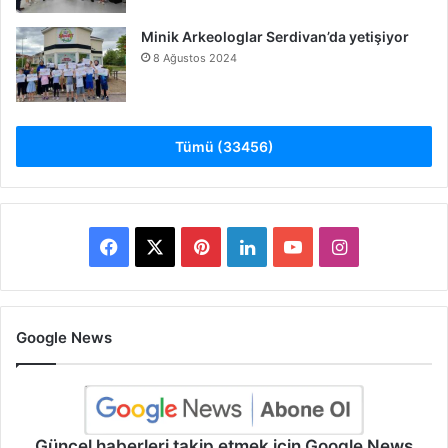
Minik Arkeologlar Serdivan’da yetişiyor
8 Ağustos 2024
Tümü (33456)
Facebook
X
Pinterest
LinkedIn
YouTube
Instagram
Google News
Güncel haberleri takip etmek için Google News