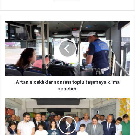
Artan
sıcaklıklar
sonrası
toplu
taşımaya
klima
denetimi
Artan sıcaklıklar sonrası toplu taşımaya klima
denetimi
Sakarya’da
Bilim
Şenliği