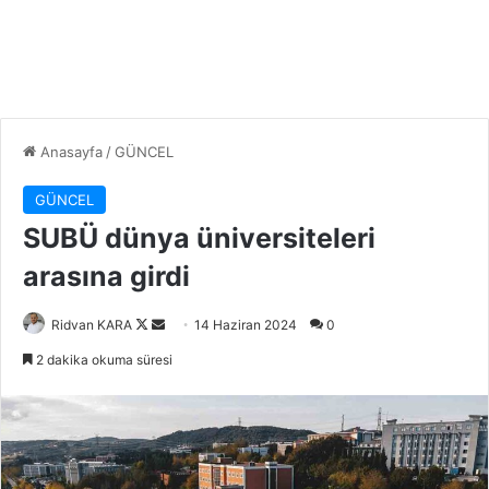
Anasayfa
/
GÜNCEL
GÜNCEL
SUBÜ dünya üniversiteleri
arasına girdi
Follow
Bir
Ridvan KARA
14 Haziran 2024
0
on
e-
2 dakika okuma süresi
X
posta
göndermek