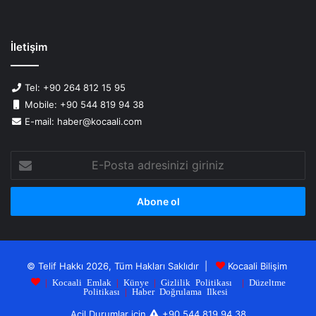
İletişim
Tel: +90 264 812 15 95
Mobile: +90 544 819 94 38
E-mail: haber@kocaali.com
E-
Posta
adresinizi
giriniz
© Telif Hakkı 2026, Tüm Hakları Saklıdır |
Kocaali Bilişim
|
Kocaali Emlak
|
Künye
|
Gizlilik Politikası
|
Düzeltme
Politikası
|
Haber Doğrulama Ilkesi
Acil Durumlar için
+90 544 819 94 38