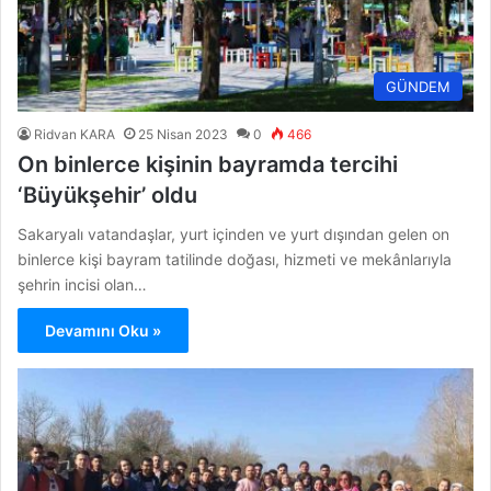
GÜNDEM
Ridvan KARA
25 Nisan 2023
0
466
On binlerce kişinin bayramda tercihi
‘Büyükşehir’ oldu
Sakaryalı vatandaşlar, yurt içinden ve yurt dışından gelen on
binlerce kişi bayram tatilinde doğası, hizmeti ve mekânlarıyla
şehrin incisi olan…
Devamını Oku »