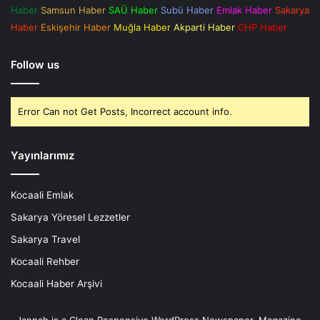
Haber
Samsun Haber
SAÜ Haber
Subü Haber
Emlak Haber
Sakarya
Haber
Eskişehir Haber
Muğla Haber
Akparti Haber
CHP Haber
Follow us
Error Can not Get Posts, Incorrect account info.
Yayınlarımız
Kocaali Emlak
Sakarya Yöresel Lezzetler
Sakarya Travel
Kocaali Rehber
Kocaali Haber Arşivi
Jannah is a Clean Responsive WordPress Newspaper, Magazine,