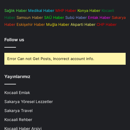
Sağlık Haber
Medikal Haber
MHP Haber
Konya Haber
Kocaeli
Haber
Samsun Haber
SAÜ Haber
Subü Haber
Emlak Haber
Sakarya
Haber
Eskişehir Haber
Muğla Haber
Akparti Haber
CHP Haber
Follow us
Error Can not Get Posts, Incorrect account info.
Yayınlarımız
Kocaali Emlak
Sakarya Yöresel Lezzetler
Sakarya Travel
Kocaali Rehber
Kocaali Haber Arşivi