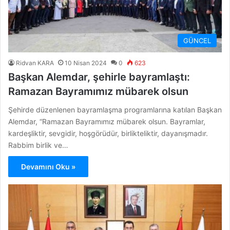
GÜNCEL
Ridvan KARA
10 Nisan 2024
0
623
Başkan Alemdar, şehirle bayramlaştı:
Ramazan Bayramımız mübarek olsun
Şehirde düzenlenen bayramlaşma programlarına katılan Başkan
Alemdar, “Ramazan Bayramımız mübarek olsun. Bayramlar,
kardeşliktir, sevgidir, hoşgörüdür, birlikteliktir, dayanışmadır.
Rabbim birlik ve…
Devamını Oku »