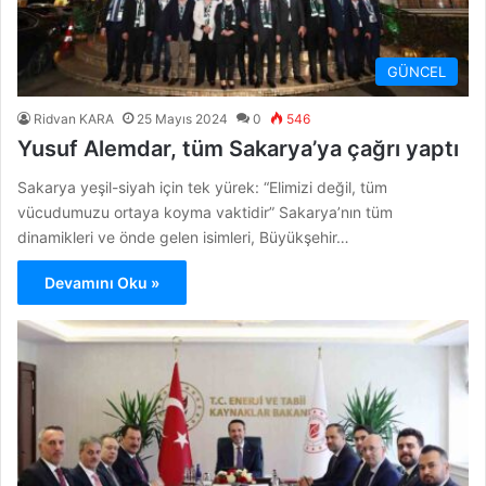
GÜNCEL
Ridvan KARA
25 Mayıs 2024
0
546
Yusuf Alemdar, tüm Sakarya’ya çağrı yaptı
Sakarya yeşil-siyah için tek yürek: “Elimizi değil, tüm
vücudumuzu ortaya koyma vaktidir” Sakarya’nın tüm
dinamikleri ve önde gelen isimleri, Büyükşehir…
Devamını Oku »