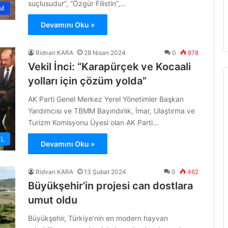
suçlusudur”, “Özgür Filistin”,…
M
Devamını Oku »
Ridvan KARA
28 Nisan 2024
0
878
Vekil İnci: “Karapürçek ve Kocaali
yolları için çözüm yolda”
AK Parti Genel Merkez Yerel Yönetimler Başkan
Yardımcısı ve TBMM Bayındırlık, İmar, Ulaştırma ve
Turizm Komisyonu Üyesi olan AK Parti…
L
Devamını Oku »
Ridvan KARA
13 Şubat 2024
0
462
Büyükşehir’in projesi can dostlara
umut oldu
Büyükşehir, Türkiye’nin en modern hayvan