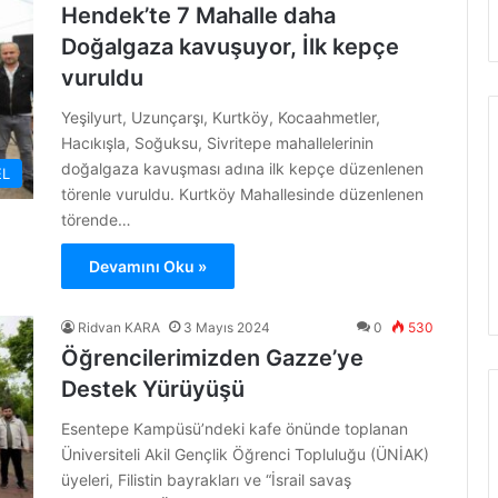
Hendek’te 7 Mahalle daha
Doğalgaza kavuşuyor, İlk kepçe
vuruldu
Yeşilyurt, Uzunçarşı, Kurtköy, Kocaahmetler,
Hacıkışla, Soğuksu, Sivritepe mahallelerinin
doğalgaza kavuşması adına ilk kepçe düzenlenen
L
törenle vuruldu. Kurtköy Mahallesinde düzenlenen
törende…
Devamını Oku »
Ridvan KARA
3 Mayıs 2024
0
530
Öğrencilerimizden Gazze’ye
Destek Yürüyüşü
Esentepe Kampüsü’ndeki kafe önünde toplanan
Üniversiteli Akil Gençlik Öğrenci Topluluğu (ÜNİAK)
üyeleri, Filistin bayrakları ve “İsrail savaş