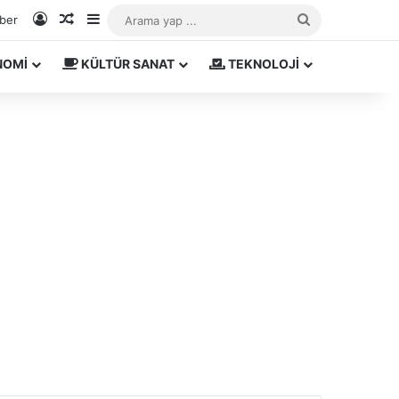
Kayıt Ol
Rastgele Makale
Kenar Bölmesi
Arama
aber
yap
NOMİ
KÜLTÜR SANAT
TEKNOLOJİ
...