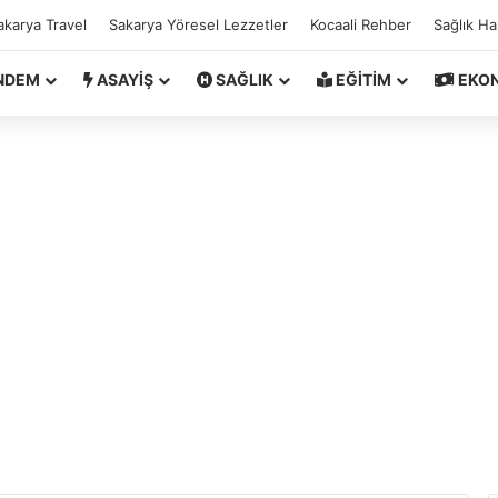
akarya Travel
Sakarya Yöresel Lezzetler
Kocaali Rehber
Sağlık H
NDEM
ASAYİŞ
SAĞLIK
EĞİTİM
EKO