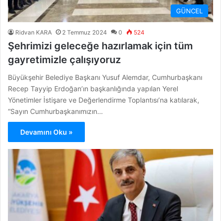
GÜNCEL
Ridvan KARA
2 Temmuz 2024
0
524
Şehrimizi geleceğe hazırlamak için tüm
gayretimizle çalışıyoruz
Büyükşehir Belediye Başkanı Yusuf Alemdar, Cumhurbaşkanı
Recep Tayyip Erdoğan’ın başkanlığında yapılan Yerel
Yönetimler İstişare ve Değerlendirme Toplantısı’na katılarak,
“Sayın Cumhurbaşkanımızın…
Devamını Oku »