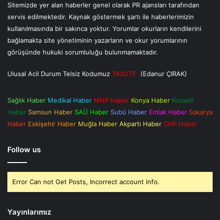
Sitemizde yer alan haberler genel olarak PR ajansları tarafından
servis edilmektedir. Kaynak göstermek şartı ile haberlerimizin
kullanılmasında bir sakınca yoktur. Yorumlar okurların kendilerini
bağlamakta site yönetiminin yazarların ve okur yorumlarının
görüşünde hukuki sorumluluğu bulunmamaktadır.
Ulusal Acil Durum Telsiz Kodumuz
TA2UTF
(Edanur ÇIRAK)
Sağlık Haber
Medikal Haber
MHP Haber
Konya Haber
Kocaeli
Haber
Samsun Haber
SAÜ Haber
Subü Haber
Emlak Haber
Sakarya
Haber
Eskişehir Haber
Muğla Haber
Akparti Haber
CHP Haber
Follow us
Error Can not Get Posts, Incorrect account info.
Yayınlarımız