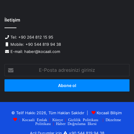
İletişim
Tel: +90 264 812 15 95
Mobile: +90 544 819 94 38
E-mail: haber@kocaali.com
E-
Posta
adresinizi
giriniz
© Telif Hakkı 2026, Tüm Hakları Saklıdır |
Kocaali Bilişim
|
Kocaali Emlak
|
Künye
|
Gizlilik Politikası
|
Düzeltme
Politikası
|
Haber Doğrulama Ilkesi
Acil Durumlar için
+90 544 819 94 38