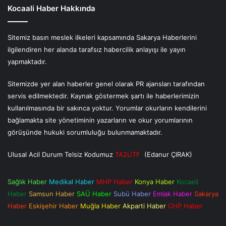
Kocaali Haber Hakkında
Sitemiz basın meslek ilkeleri kapsamında Sakarya Haberlerini
ilgilendiren her alanda tarafsız habercilik anlayışı ile yayın
yapmaktadır.
Sitemizde yer alan haberler genel olarak PR ajansları tarafından
servis edilmektedir. Kaynak göstermek şartı ile haberlerimizin
kullanılmasında bir sakınca yoktur. Yorumlar okurların kendilerini
bağlamakta site yönetiminin yazarların ve okur yorumlarının
görüşünde hukuki sorumluluğu bulunmamaktadır.
Ulusal Acil Durum Telsiz Kodumuz
TA2UTF
(Edanur ÇIRAK)
Sağlık Haber
Medikal Haber
MHP Haber
Konya Haber
Kocaeli
Haber
Samsun Haber
SAÜ Haber
Subü Haber
Emlak Haber
Sakarya
Haber
Eskişehir Haber
Muğla Haber
Akparti Haber
CHP Haber