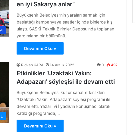
en iyi Sakarya anlar”
Büyükşehir Belediyesi’nin yaraları sarmak için
başlattığı kampanyaya saatler içinde binlerce kişi
ulaştı. SASKİ Teknik Birimler Deposu’nda toplanan
M
yardımların bir bölümünü…
Devamını Oku »
Ridvan KARA
14 Aralık 2022
0
492
Etkinlikler ‘Uzaktaki Yakın:
Adapazarı’ söyleşisi ile devam etti
Büyükşehir Belediyesi kültür sanat etkinlikleri
“Uzaktaki Yakın: Adapazarı” söyleşi programı ile
devam etti. Yazar İvi İlyadis’in konuşmacı olarak
katıldığı programda,…
L
Devamını Oku »