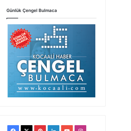
Günlük Çengel Bulmaca
Facebook
X
Pinterest
LinkedIn
YouTube
Instagram