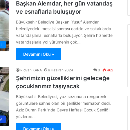
Başkan Alemdar, her gün vatandaş
ve esnaflarla buluşuyor
Büyükşehir Belediye Başkanı Yusuf Alemdar,
belediyedeki mesaisi sonrası cadde ve sokaklarda
vatandaşlarla, esnaflarla buluşuyor. Şehre hizmette
vatandaşlarla yol yürümenin çok…
L
Devamını Oku »
Ridvan KARA
6 Haziran 2024
0
462
Şehrimizin güzelliklerini geleceğe
çocuklarımız taşıyacak
Büyükşehir Belediyesi, yaz sezonuna rengarenk
görüntülere sahne olan bir şenlikle ‘merhaba’ dedi.
Aziz Duran Parkı’nda Çevre Haftası Çocuk Şenliği
yüzlerce…
M
Devamını Oku »