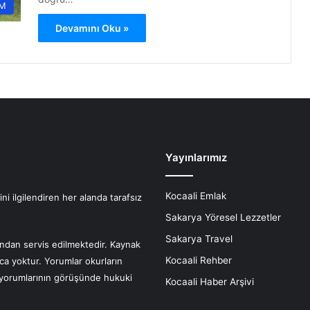
M
Devamını Oku »
Yayınlarımız
Kocaali Emlak
i ilgilendiren her alanda tarafsız
Sakarya Yöresel Lezzetler
Sakarya Travel
fından servis edilmektedir. Kaynak
Kocaali Rehber
nca yoktur. Yorumlar okurların
r yorumlarının görüşünde hukuki
Kocaali Haber Arşivi