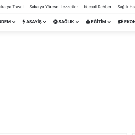
akarya Travel
Sakarya Yöresel Lezzetler
Kocaali Rehber
Sağlık H
NDEM
ASAYİŞ
SAĞLIK
EĞİTİM
EKO