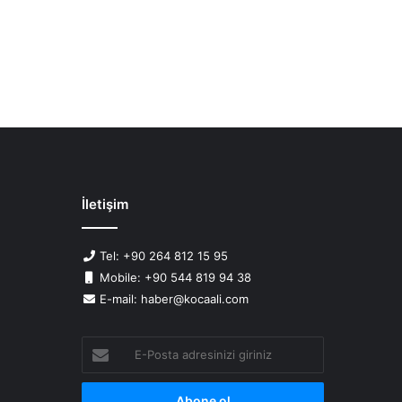
İletişim
Tel: +90 264 812 15 95
Mobile: +90 544 819 94 38
E-mail: haber@kocaali.com
E-
Posta
adresinizi
giriniz