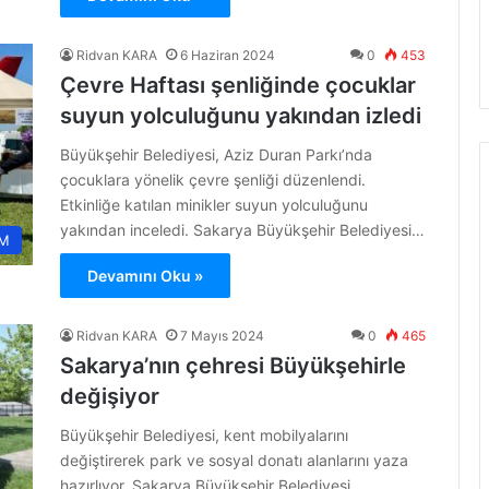
Ridvan KARA
6 Haziran 2024
0
453
Çevre Haftası şenliğinde çocuklar
suyun yolculuğunu yakından izledi
Büyükşehir Belediyesi, Aziz Duran Parkı’nda
çocuklara yönelik çevre şenliği düzenlendi.
Etkinliğe katılan minikler suyun yolculuğunu
yakından inceledi. Sakarya Büyükşehir Belediyesi…
M
Devamını Oku »
Ridvan KARA
7 Mayıs 2024
0
465
Sakarya’nın çehresi Büyükşehirle
değişiyor
Büyükşehir Belediyesi, kent mobilyalarını
değiştirerek park ve sosyal donatı alanlarını yaza
hazırlıyor. Sakarya Büyükşehir Belediyesi,