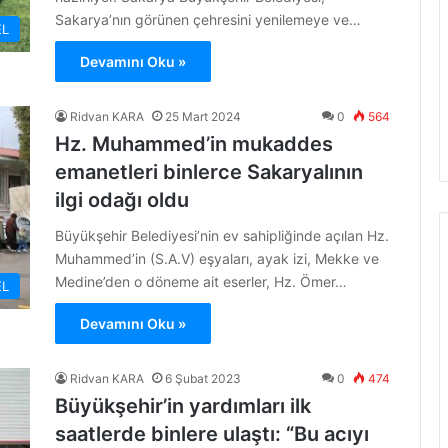
Sakarya’nın görünen çehresini yenilemeye ve…
L
Devamını Oku »
Ridvan KARA
25 Mart 2024
0
564
Hz. Muhammed’in mukaddes
emanetleri binlerce Sakaryalının
ilgi odağı oldu
Büyükşehir Belediyesi’nin ev sahipliğinde açılan Hz.
Muhammed’in (S.A.V) eşyaları, ayak izi, Mekke ve
Medine’den o döneme ait eserler, Hz. Ömer…
L
Devamını Oku »
Ridvan KARA
6 Şubat 2023
0
474
Büyükşehir’in yardımları ilk
saatlerde binlere ulaştı: “Bu acıyı