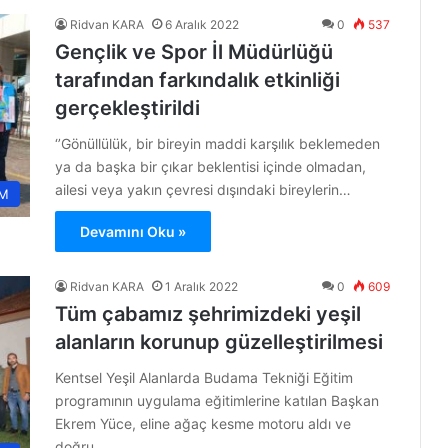
Ridvan KARA
6 Aralık 2022
0
537
Gençlik ve Spor İl Müdürlüğü
tarafından farkındalık etkinliği
gerçekleştirildi
‘’Gönüllülük, bir bireyin maddi karşılık beklemeden
ya da başka bir çıkar beklentisi içinde olmadan,
ailesi veya yakın çevresi dışındaki bireylerin…
M
Devamını Oku »
Ridvan KARA
1 Aralık 2022
0
609
Tüm çabamız şehrimizdeki yeşil
alanların korunup güzelleştirilmesi
Kentsel Yeşil Alanlarda Budama Tekniği Eğitim
programının uygulama eğitimlerine katılan Başkan
Ekrem Yüce, eline ağaç kesme motoru aldı ve
doğru…