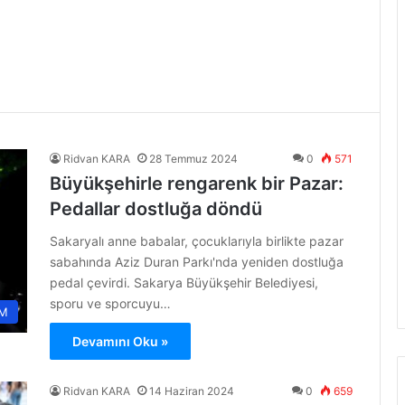
Ridvan KARA
28 Temmuz 2024
0
571
Büyükşehirle rengarenk bir Pazar:
Pedallar dostluğa döndü
Sakaryalı anne babalar, çocuklarıyla birlikte pazar
sabahında Aziz Duran Parkı'nda yeniden dostluğa
pedal çevirdi. Sakarya Büyükşehir Belediyesi,
sporu ve sporcuyu…
M
Devamını Oku »
Ridvan KARA
14 Haziran 2024
0
659