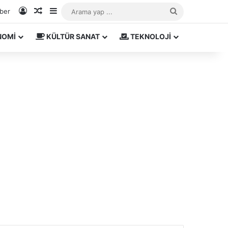
Kayıt Ol
Rastgele Makale
Kenar Bölmesi
Arama
aber
yap
NOMİ
KÜLTÜR SANAT
TEKNOLOJİ
...