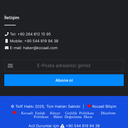
İletişim
Tel: +90 264 812 15 95
Mobile: +90 544 819 94 38
E-mail: haber@kocaali.com
E-
Posta
adresinizi
giriniz
© Telif Hakkı 2026, Tüm Hakları Saklıdır |
Kocaali Bilişim
|
Kocaali Emlak
|
Künye
|
Gizlilik Politikası
|
Düzeltme
Politikası
|
Haber Doğrulama Ilkesi
Acil Durumlar için
+90 544 819 94 38