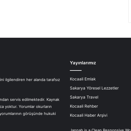
Yayınlarımız
Kocaali Emlak
i ilgilendiren her alanda tarafsız
Sakarya Yöresel Lezzetler
Sakarya Travel
fından servis edilmektedir. Kaynak
Kocaali Rehber
nca yoktur. Yorumlar okurların
r yorumlarının görüşünde hukuki
Kocaali Haber Arşivi
Jannah is a Clean Responsive Wo