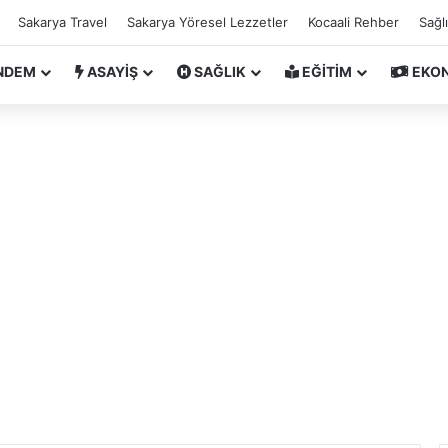
Sakarya Travel
Sakarya Yöresel Lezzetler
Kocaali Rehber
Sağl
NDEM
ASAYİŞ
SAĞLIK
EĞİTİM
EKO