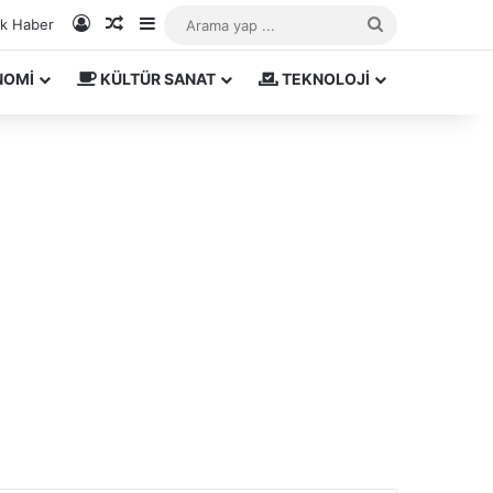
Kayıt Ol
Rastgele Makale
Kenar Bölmesi
Arama
ık Haber
yap
NOMİ
KÜLTÜR SANAT
TEKNOLOJİ
...