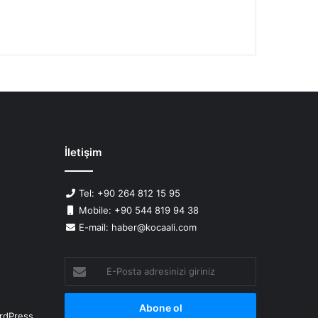
İletişim
Tel: +90 264 812 15 95
Mobile: +90 544 819 94 38
E-mail: haber@kocaali.com
E-
Posta
adresinizi
giriniz
rdPress