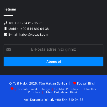
İletişim
Tel: +90 264 812 15 95
Mobile: +90 544 819 94 38
E-mail: haber@kocaali.com
E-
Posta
adresinizi
giriniz
© Telif Hakkı 2026, Tüm Hakları Saklıdır |
Kocaali Bilişim
|
Kocaali Emlak
|
Künye
|
Gizlilik Politikası
|
Düzeltme
Politikası
|
Haber Doğrulama Ilkesi
Acil Durumlar için
+90 544 819 94 38