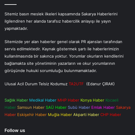
Sitemiz basın meslek ilkeleri kapsamında Sakarya Haberlerini
ilgilendiren her alanda tarafsız habercilik anlayışı ile yayın
yapmaktadır.
Sitemizde yer alan haberler genel olarak PR ajansları tarafından
servis edilmektedir. Kaynak göstermek şartı ile haberlerimizin
kullanılmasında bir sakınca yoktur. Yorumlar okurların kendilerini
bağlamakta site yönetiminin yazarların ve okur yorumlarının
görüşünde hukuki sorumluluğu bulunmamaktadır.
Ulusal Acil Durum Telsiz Kodumuz
TA2UTF
(Edanur ÇIRAK)
Sağlık Haber
Medikal Haber
MHP Haber
Konya Haber
Kocaeli
Haber
Samsun Haber
SAÜ Haber
Subü Haber
Emlak Haber
Sakarya
Haber
Eskişehir Haber
Muğla Haber
Akparti Haber
CHP Haber
Follow us