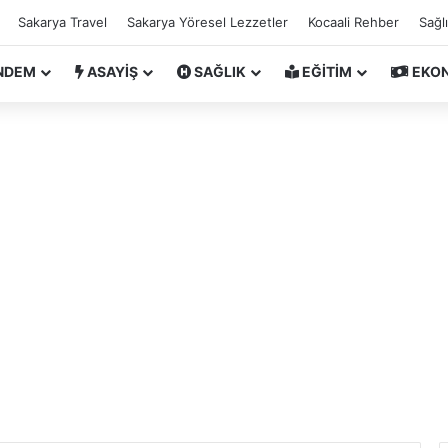
Sakarya Travel
Sakarya Yöresel Lezzetler
Kocaali Rehber
Sağl
NDEM
ASAYİŞ
SAĞLIK
EĞİTİM
EKO