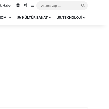
Kayıt Ol
Rastgele Makale
Kenar Bölmesi
Arama
ık Haber
yap
NOMİ
KÜLTÜR SANAT
TEKNOLOJİ
...