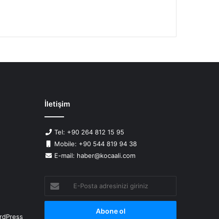
İletişim
Tel: +90 264 812 15 95
Mobile: +90 544 819 94 38
E-mail: haber@kocaali.com
E-
Posta
adresinizi
giriniz
rdPress