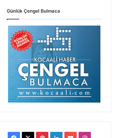
Günlük Çengel Bulmaca
Facebook
X
Pinterest
LinkedIn
YouTube
Instagram