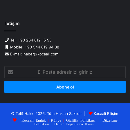
İletişim
Tel: +90 264 812 15 95
Mobile: +90 544 819 94 38
E-mail: haber@kocaali.com
E-
Posta
adresinizi
giriniz
© Telif Hakkı 2026, Tüm Hakları Saklıdır |
Kocaali Bilişim
|
Kocaali Emlak
|
Künye
|
Gizlilik Politikası
|
Düzeltme
Politikası
|
Haber Doğrulama Ilkesi