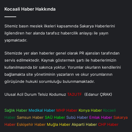
Kocaali Haber Hakkında
Sitemiz basın meslek ilkeleri kapsamında Sakarya Haberlerini
ilgilendiren her alanda tarafsız habercilik anlayışı ile yayın
yapmaktadır.
Sitemizde yer alan haberler genel olarak PR ajansları tarafından
servis edilmektedir. Kaynak göstermek şartı ile haberlerimizin
kullanılmasında bir sakınca yoktur. Yorumlar okurların kendilerini
bağlamakta site yönetiminin yazarların ve okur yorumlarının
görüşünde hukuki sorumluluğu bulunmamaktadır.
Ulusal Acil Durum Telsiz Kodumuz
TA2UTF
(Edanur ÇIRAK)
Sağlık Haber
Medikal Haber
MHP Haber
Konya Haber
Kocaeli
Haber
Samsun Haber
SAÜ Haber
Subü Haber
Emlak Haber
Sakarya
Haber
Eskişehir Haber
Muğla Haber
Akparti Haber
CHP Haber