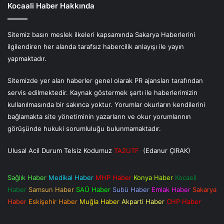
Kocaali Haber Hakkında
Sitemiz basın meslek ilkeleri kapsamında Sakarya Haberlerini
ilgilendiren her alanda tarafsız habercilik anlayışı ile yayın
yapmaktadır.
Sitemizde yer alan haberler genel olarak PR ajansları tarafından
servis edilmektedir. Kaynak göstermek şartı ile haberlerimizin
kullanılmasında bir sakınca yoktur. Yorumlar okurların kendilerini
bağlamakta site yönetiminin yazarların ve okur yorumlarının
görüşünde hukuki sorumluluğu bulunmamaktadır.
Ulusal Acil Durum Telsiz Kodumuz
TA2UTF
(Edanur ÇIRAK)
Sağlık Haber
Medikal Haber
MHP Haber
Konya Haber
Kocaeli
Haber
Samsun Haber
SAÜ Haber
Subü Haber
Emlak Haber
Sakarya
Haber
Eskişehir Haber
Muğla Haber
Akparti Haber
CHP Haber