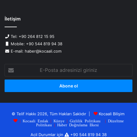
İletişim
Tel: +90 264 812 15 95
Mobile: +90 544 819 94 38
E-mail: haber@kocaali.com
E-
Posta
adresinizi
giriniz
© Telif Hakkı 2026, Tüm Hakları Saklıdır |
Kocaali Bilişim
|
Kocaali Emlak
|
Künye
|
Gizlilik Politikası
|
Düzeltme
Politikası
|
Haber Doğrulama Ilkesi
Acil Durumlar için
+90 544 819 94 38