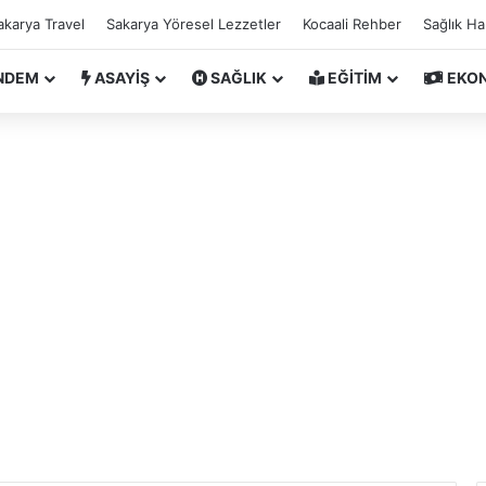
akarya Travel
Sakarya Yöresel Lezzetler
Kocaali Rehber
Sağlık H
NDEM
ASAYİŞ
SAĞLIK
EĞİTİM
EKO